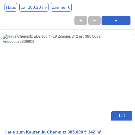
Haus
ca. 260,23 m²
Zimmer 6
★
➦
➜
1 / 1
Haus zum Kaufen in Chemnitz 385.000 € 342 m²