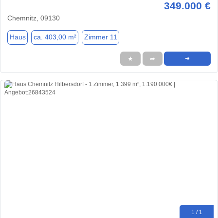
349.000 €
Chemnitz, 09130
Haus
ca. 403,00 m²
Zimmer 11
★
➦
➜
1 / 1