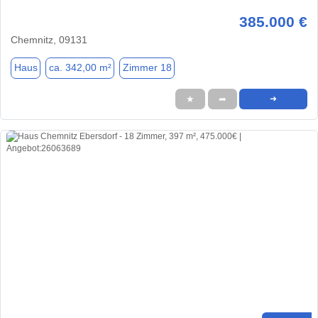
385.000 €
Chemnitz, 09131
Haus
ca. 342,00 m²
Zimmer 18
★
➦
➜