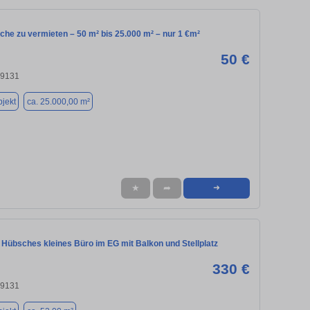
he zu vermieten – 50 m² bis 25.000 m² – nur 1 €m²
50 €
09131
jekt
ca. 25.000,00 m²
★
➦
➜
 Hübsches kleines Büro im EG mit Balkon und Stellplatz
330 €
09131