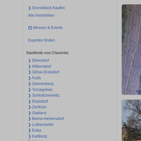
❯ Grundstück Kaufen
Alle Immobilien
Messen & Events
Experten finden
Stadtteile von Chemnitz
❯ Ebersdorf
❯ Hilbersdorf
❯ Glösa-Draisdorf
❯ Furth
❯ Sonnenberg
❯ Yorckgebiet
❯ Schloßchemnitz
❯ Draisdorf
❯ Zentrum
❯ Gablenz
❯ Borna-Heinersdorf
❯ Lutherviertel
❯ Euba
❯ Kaßberg