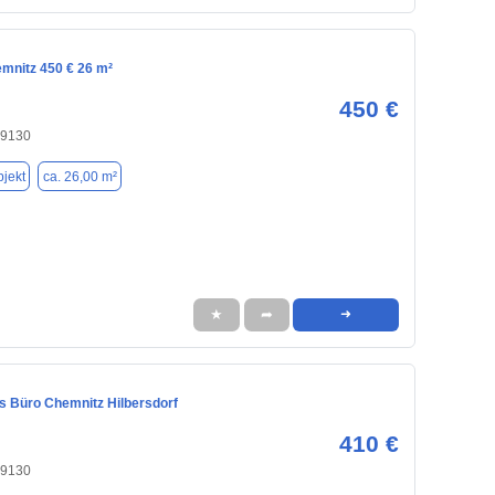
emnitz 450 € 26 m²
450 €
09130
jekt
ca. 26,00 m²
★
➦
➜
 Büro Chemnitz Hilbersdorf
410 €
09130