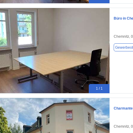
Büro in Ch
Chemnitz, 
Gewerbeob
1 / 1
Charmantes
Chemnitz, 