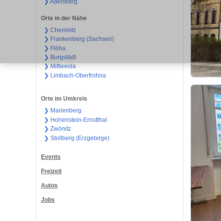
❯ Adelsberg
Orte in der Nähe
❯ Chemnitz
❯ Frankenberg (Sachsen)
❯ Flöha
❯ Burgstädt
❯ Mittweida
❯ Limbach-Oberfrohna
Orte im Umkreis
❯ Marienberg
❯ Hohenstein-Ernstthal
❯ Zwönitz
❯ Stollberg (Erzgebirge)
Events
Freizeit
Autos
Jobs