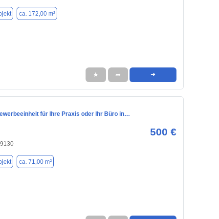
jekt
ca. 172,00 m²
★
➦
➜
Gewerbeeinheit für Ihre Praxis oder Ihr Büro in…
500 €
09130
jekt
ca. 71,00 m²