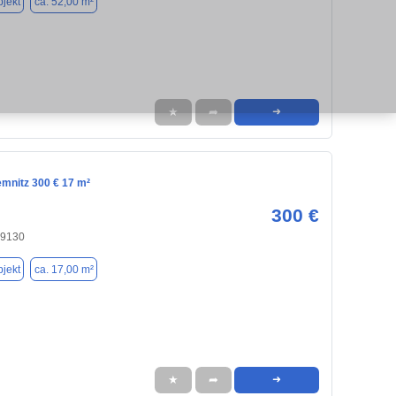
jekt
ca. 52,00 m²
★
➦
➜
emnitz 300 € 17 m²
300 €
09130
jekt
ca. 17,00 m²
★
➦
➜