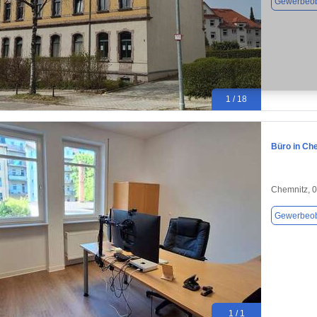
Gewerbeob
1 / 18
Büro in Ch
Chemnitz, 
Gewerbeob
1 / 1