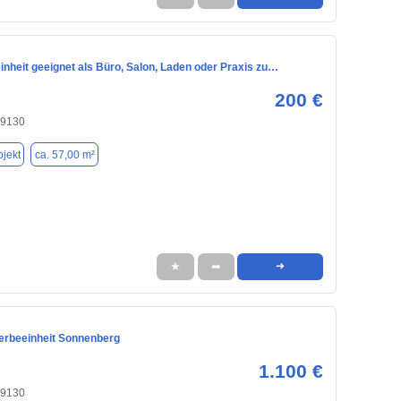
nheit geeignet als Büro, Salon, Laden oder Praxis zu…
200 €
09130
jekt
ca. 57,00 m²
★
➦
➜
rbeeinheit Sonnenberg
1.100 €
09130