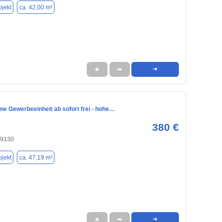
jekt
ca. 42,00 m²
★
➦
➜
ine Gewerbeeinheit ab sofort frei - hohe…
380 €
09130
jekt
ca. 47,19 m²
★
➦
➜