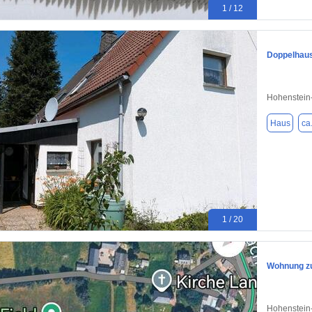
1 / 12
Doppelhaus
Hohenstein-
Haus
ca
1 / 20
Wohnung zu
Hohenstein-