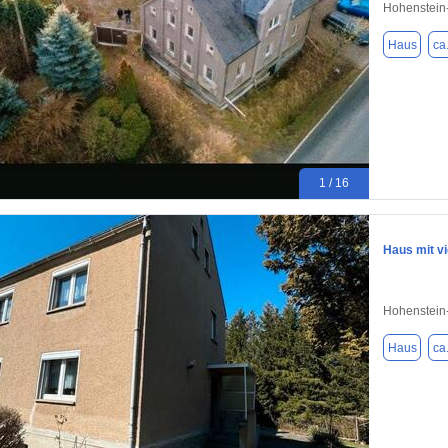
Hohenstein-
Haus
ca
1 / 16
Haus mit vi
Hohenstein-
Haus
ca