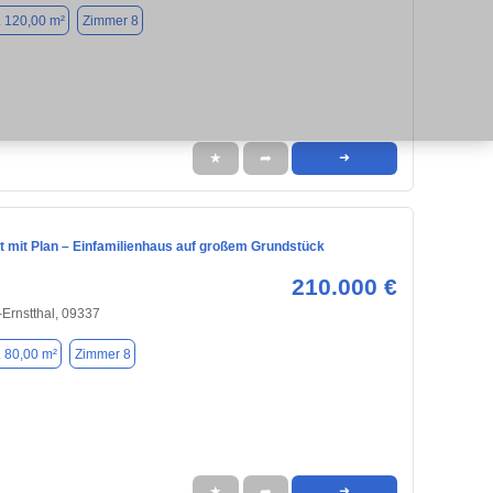
. 120,00 m²
Zimmer 8
★
➦
➜
 mit Plan – Einfamilienhaus auf großem Grundstück
210.000 €
Ernstthal, 09337
. 80,00 m²
Zimmer 8
★
➦
➜