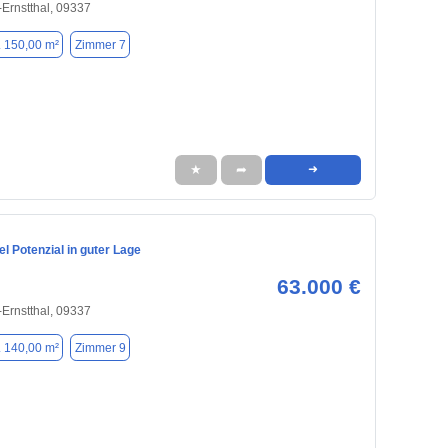
Ernstthal, 09337
. 150,00 m²
Zimmer 7
★
➦
➜
el Potenzial in guter Lage
63.000 €
Ernstthal, 09337
. 140,00 m²
Zimmer 9