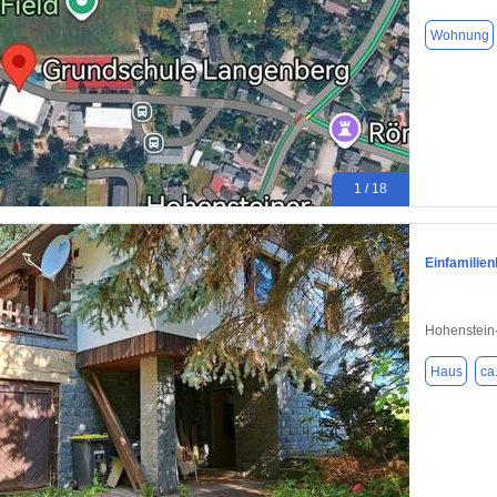
Wohnung
1 / 18
Einfamilie
Hohenstein-
Haus
ca