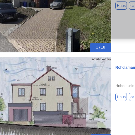
Haus
ca
1 / 18
Rohdiamant
Hohenstein-
Haus
ca