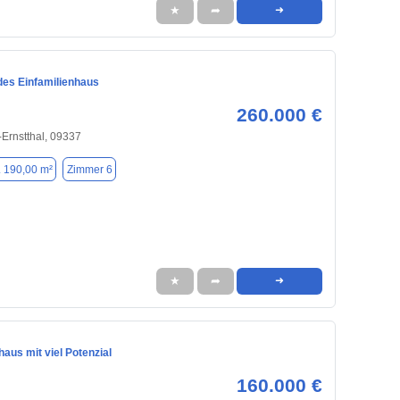
★
➦
➜
des Einfamilienhaus
260.000 €
Ernstthal, 09337
. 190,00 m²
Zimmer 6
★
➦
➜
haus mit viel Potenzial
160.000 €