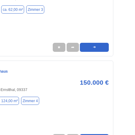
ca. 62,00 m²
Zimmer 3
★
➦
➜
nhaus
150.000 €
Ernstthal, 09337
. 124,00 m²
Zimmer 4