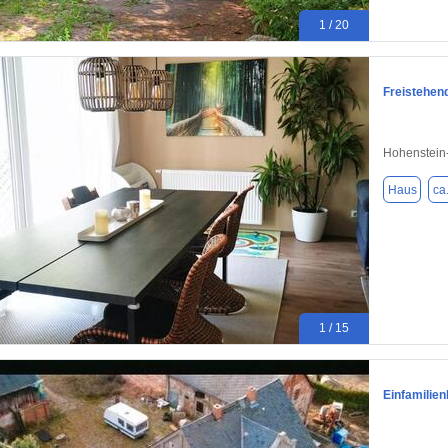
1 / 20
Freistehen
Hohenstein-
Haus
ca
1 / 15
Einfamilien