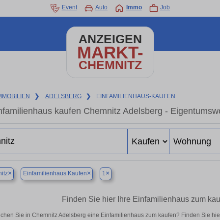
Event
Auto
Immo
Job
ANZEIGEN
MARKT-
CHEMNITZ
MMOBILIEN
❯
ADELSBERG
❯
EINFAMILIENHAUS-KAUFEN
nfamilienhaus kaufen Chemnitz Adelsberg - Eigentumswo
×
×
×
itz
Einfamilienhaus Kaufen
1
Finden Sie hier Ihre Einfamilienhaus zum ka
chen Sie in Chemnitz Adelsberg eine Einfamilienhaus zum kaufen? Finden Sie hi