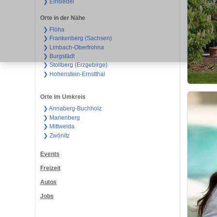
❯ Einsiedel
Orte in der Nähe
❯ Flöha
❯ Frankenberg (Sachsen)
❯ Limbach-Oberfrohna
❯ Burgstädt
❯ Stollberg (Erzgebirge)
❯ Hohenstein-Ernstthal
Orte im Umkreis
❯ Annaberg-Buchholz
❯ Marienberg
❯ Mittweida
❯ Zwönitz
Events
Freizeit
Autos
Jobs