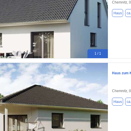
Chemnitz, 
Haus
ca
1 / 1
Haus zum K
Chemnitz, 
Haus
ca