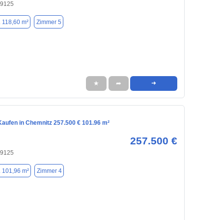
09125
. 118,60 m²
Zimmer 5
★
➦
➜
aufen in Chemnitz 257.500 € 101.96 m²
257.500 €
09125
. 101,96 m²
Zimmer 4