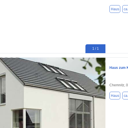
Haus
ca
1 / 1
Haus zum K
Chemnitz, 
Haus
ca