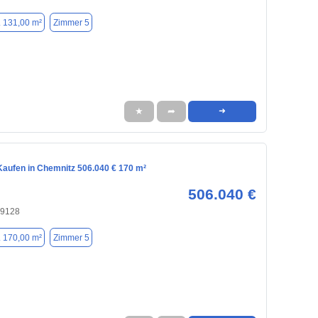
. 131,00 m²
Zimmer 5
★
➦
➜
aufen in Chemnitz 506.040 € 170 m²
506.040 €
09128
. 170,00 m²
Zimmer 5