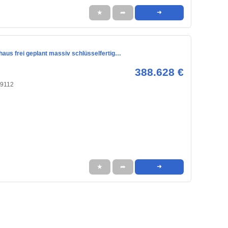
★
➦
➜
haus frei geplant massiv schlüsselfertig…
388.628 €
09112
★
➦
➜