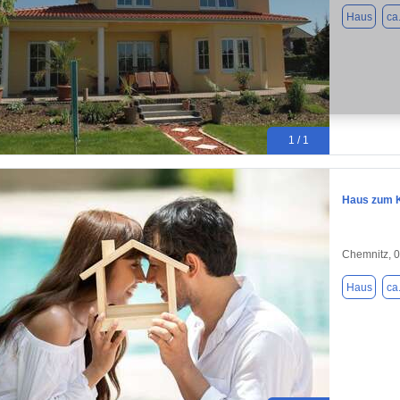
Haus
ca
1 / 1
Haus zum K
Chemnitz, 
Haus
ca