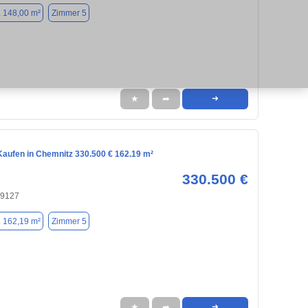
. 148,00 m²
Zimmer 5
★
➦
➜
aufen in Chemnitz 330.500 € 162.19 m²
330.500 €
09127
. 162,19 m²
Zimmer 5
★
➦
➜