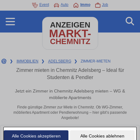
Event
Auto
Immo
Job
ANZEIGEN
MARKT-
CHEMNITZ
❯
IMMOBILIEN
❯
ADELSBERG
❯
ZIMMER-MIETEN
Zimmer mieten in Chemnitz Adelsberg – Ideal für
Studenten & Pendler
Jetzt ein Zimmer in Chemnitz Adelsberg mieten – WG &
möblierte Apartments
Finde günstige Zimmer zur Miete in Chemnitz. Ob WG-Zimmer,
möbliertes Apartment oder Pendlerwohnung – hier gibt’s passende
Angebote!
Leider konnten wir derzeit keine passenden Objekte finden. Schauen Sie
Alle Cookies akzeptieren
Alle Cookies ablehnen
bald wieder vorbei!