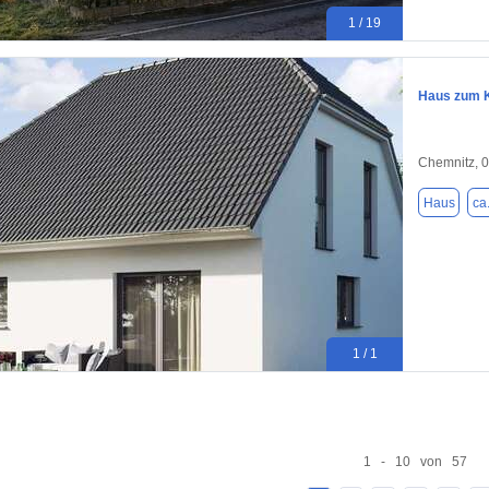
1 / 19
Haus zum K
Chemnitz, 
Haus
ca
1 / 1
1 - 10 von 57