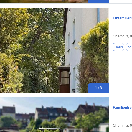
Einfamilie
Chemnitz, 
Haus
ca
1 / 8
Familienfre
Chemnitz, 