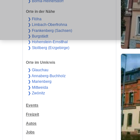
❯ Borna-Heinersdorf
Orte in der Nähe
❯ Flöha
❯ Limbach-Oberfrohna
❯ Frankenberg (Sachsen)
❯ Burgstädt
❯ Hohenstein-Ernstthal
❯ Stollberg (Erzgebirge)
Orte im Umkreis
❯ Glauchau
❯ Annaberg-Buchholz
❯ Marienberg
❯ Mittweida
❯ Zwönitz
Events
Freizeit
Autos
Jobs