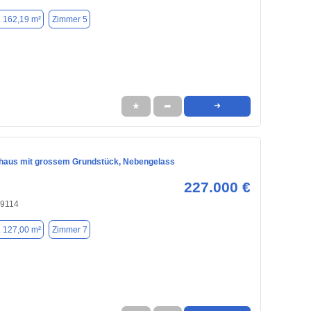
. 162,19 m²
Zimmer 5
★
➦
➜
nhaus mit grossem Grundstück, Nebengelass
227.000 €
09114
. 127,00 m²
Zimmer 7