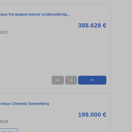
haus frei geplant massiv schlüsselfertig…
388.628 €
09112
★
➦
➜
enhaus Chemnitz Sonnenberg
199.000 €
09130