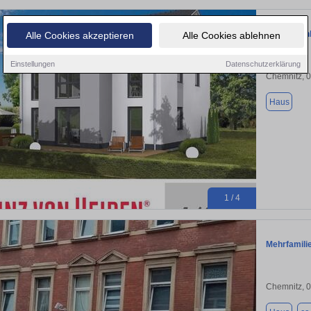
Einfamilien
Alle Cookies akzeptieren
Alle Cookies ablehnen
Einstellungen
Datenschutzerklärung
Chemnitz, 
Haus
1 / 4
Mehrfamili
Chemnitz, 