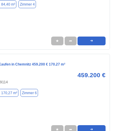
. 84,40 m²
Zimmer 4
★
➦
➜
aufen in Chemnitz 459.200 € 170.27 m²
459.200 €
09114
. 170,27 m²
Zimmer 6
★
➦
➜