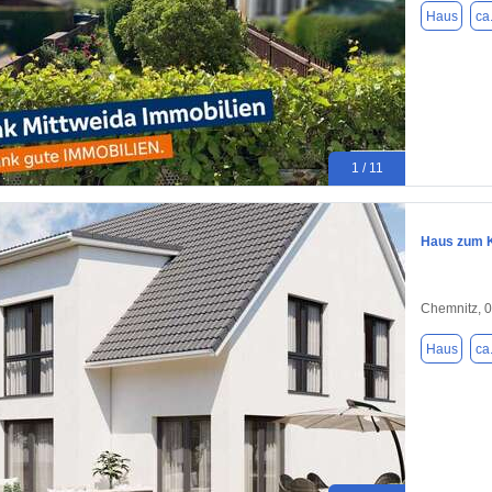
Haus
ca
1 / 11
Haus zum K
Chemnitz, 
Haus
ca