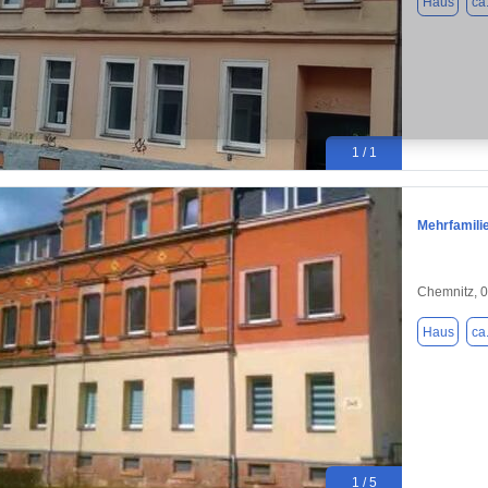
Haus
ca
1 / 1
Mehrfamilie
Chemnitz, 
Haus
ca
1 / 5