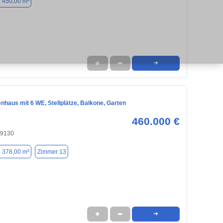
. 450,00 m²
★
➦
➜
nhaus mit 6 WE, Stellplätze, Balkone, Garten
460.000 €
09130
. 378,00 m²
Zimmer 13
★
➦
➜