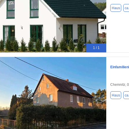
Haus
ca
1 / 1
Einfamilie
Chemnitz, 
Haus
ca