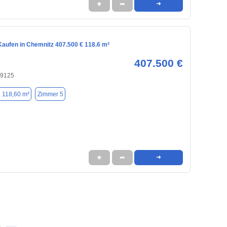
★
➦
➜
aufen in Chemnitz 407.500 € 118.6 m²
407.500 €
09125
. 118,60 m²
Zimmer 5
★
➦
➜