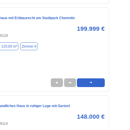
nhaus mit Erbbaurecht am Stadtpark Chemnitz
199.999 €
09120
. 120,00 m²
Zimmer 6
★
➦
➜
undliches Haus in ruhiger Lage mit Garten!
148.000 €
09114