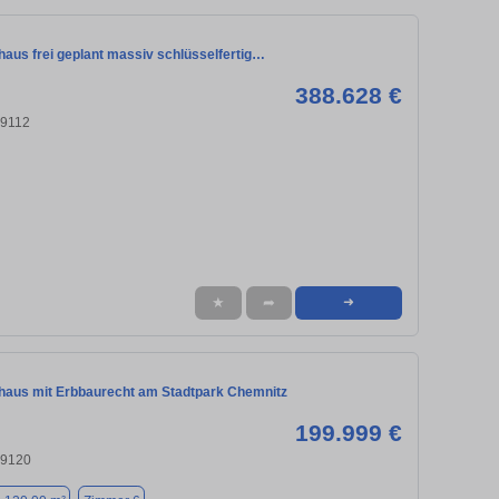
haus frei geplant massiv schlüsselfertig…
388.628 €
09112
★
➦
➜
nhaus mit Erbbaurecht am Stadtpark Chemnitz
199.999 €
09120