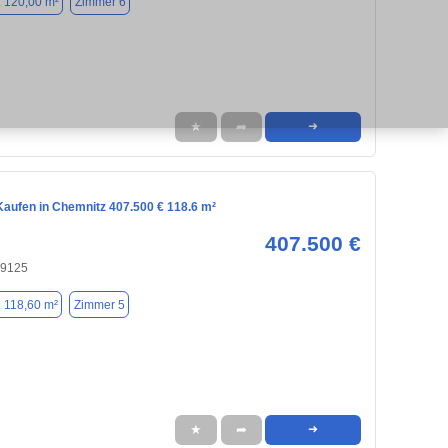
. 120,00 m²
Zimmer 6
★
➦
➜
aufen in Chemnitz 407.500 € 118.6 m²
407.500 €
09125
. 118,60 m²
Zimmer 5
★
➦
➜