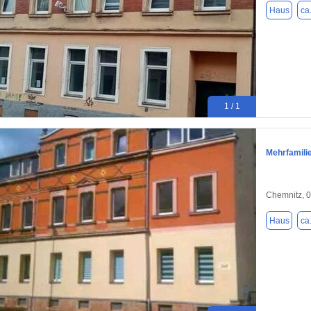
Haus
ca
1 / 1
Mehrfamilie
Chemnitz, 
Haus
ca