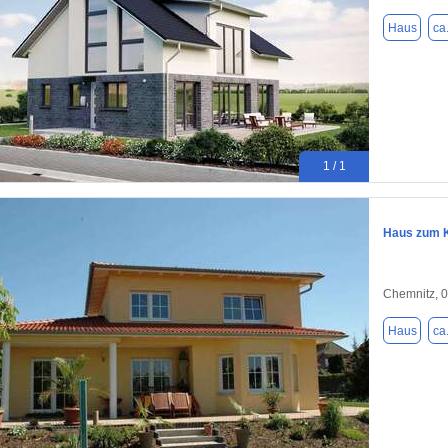
Haus
ca
1 / 1
Haus zum K
Chemnitz, 
Haus
ca