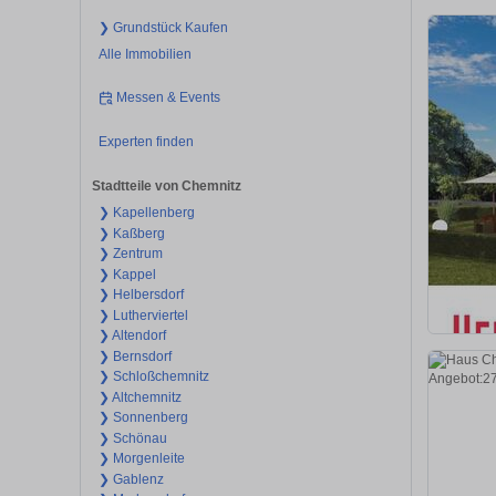
❯ Grundstück Kaufen
Alle Immobilien
Messen & Events
Experten finden
Stadtteile von Chemnitz
❯ Kapellenberg
❯ Kaßberg
❯ Zentrum
❯ Kappel
❯ Helbersdorf
❯ Lutherviertel
❯ Altendorf
❯ Bernsdorf
❯ Schloßchemnitz
❯ Altchemnitz
❯ Sonnenberg
❯ Schönau
❯ Morgenleite
❯ Gablenz