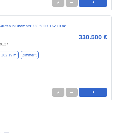
★
➦
➜
aufen in Chemnitz 330.500 € 162.19 m²
330.500 €
09127
. 162,19 m²
Zimmer 5
★
➦
➜