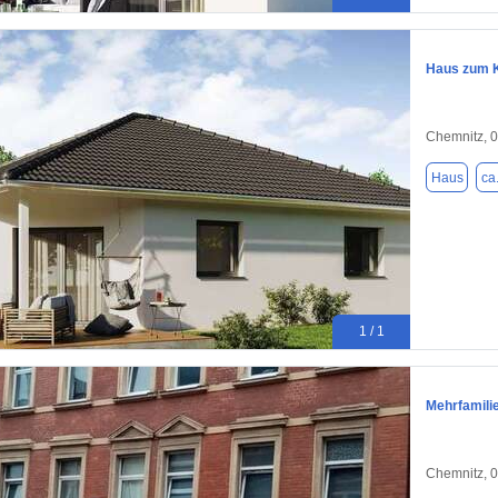
Haus zum K
Chemnitz, 
Haus
ca
1 / 1
Mehrfamili
Chemnitz, 