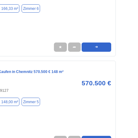
. 166,33 m²
Zimmer 6
★
➦
➜
aufen in Chemnitz 570.500 € 148 m²
570.500 €
09127
. 148,00 m²
Zimmer 5