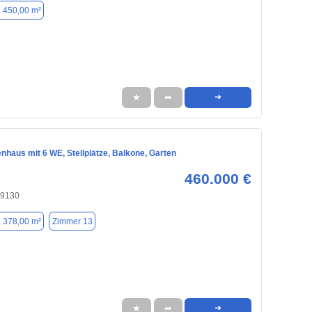
. 450,00 m²
★
➦
➜
nhaus mit 6 WE, Stellplätze, Balkone, Garten
460.000 €
09130
. 378,00 m²
Zimmer 13
★
➦
➜