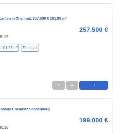
aufen in Chemnitz 257.500 € 101.96 m²
257.500 €
09125
. 101,96 m²
Zimmer 4
★
➦
➜
enhaus Chemnitz Sonnenberg
199.000 €
09130