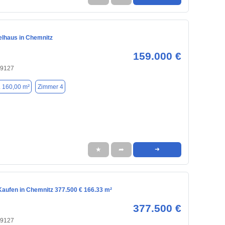
elhaus in Chemnitz
159.000 €
09127
. 160,00 m²
Zimmer 4
★
➦
➜
aufen in Chemnitz 377.500 € 166.33 m²
377.500 €
09127