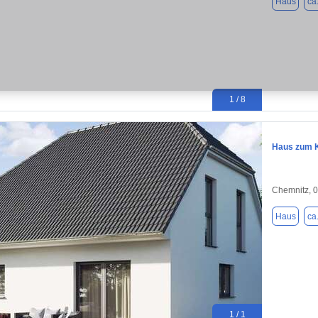
Haus
ca
1 / 8
Haus zum K
Chemnitz, 
Haus
ca
1 / 1