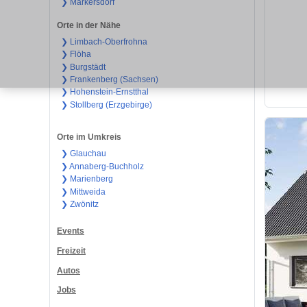
❯ Markersdorf
Orte in der Nähe
❯ Limbach-Oberfrohna
❯ Flöha
❯ Burgstädt
❯ Frankenberg (Sachsen)
❯ Hohenstein-Ernstthal
❯ Stollberg (Erzgebirge)
Orte im Umkreis
❯ Glauchau
❯ Annaberg-Buchholz
❯ Marienberg
❯ Mittweida
❯ Zwönitz
Events
Freizeit
Autos
Jobs