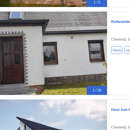
1 / 5
Reihenmitt
Chemnitz, 
Haus
ca
1 / 18
Haus zum K
Chemnitz, 