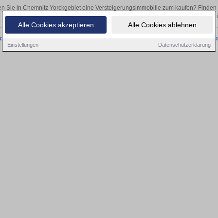
n Sie in Chemnitz Yorckgebiet eine Versteigerungsimmobilie zum kaufen? Finden
als Kapitalanlage oder zur Vermietung – hier finden Sie Ihre Immobil
Alle Cookies akzeptieren
Alle Cookies ablehnen
onnten wir derzeit keine passenden Objekte finden. Schauen Sie bald wieder vo
Einstellungen
Datenschutzerklärung