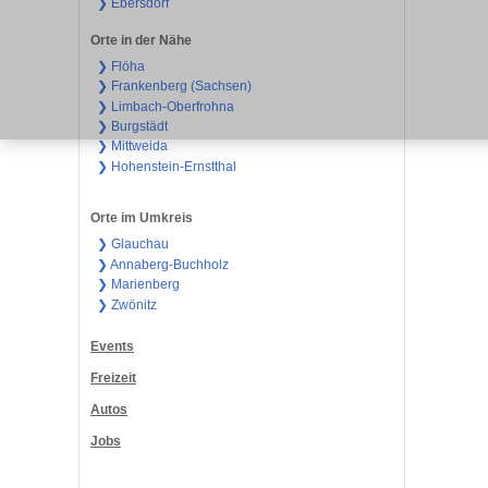
❯ Ebersdorf
Orte in der Nähe
❯ Flöha
❯ Frankenberg (Sachsen)
❯ Limbach-Oberfrohna
❯ Burgstädt
❯ Mittweida
❯ Hohenstein-Ernstthal
Orte im Umkreis
❯ Glauchau
❯ Annaberg-Buchholz
❯ Marienberg
❯ Zwönitz
Events
Freizeit
Autos
Jobs