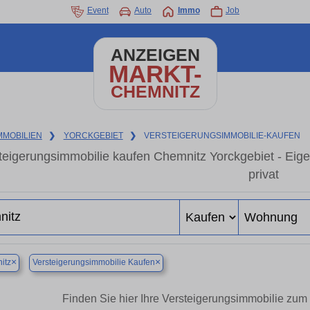
Event
Auto
Immo
Job
ANZEIGEN
MARKT-
CHEMNITZ
MMOBILIEN
❯
YORCKGEBIET
❯
VERSTEIGERUNGSIMMOBILIE-KAUFEN
teigerungsimmobilie kaufen Chemnitz Yorckgebiet - Ei
privat
×
×
itz
Versteigerungsimmobilie Kaufen
Finden Sie hier Ihre Versteigerungsimmobilie zum