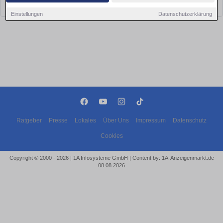
bald wieder vorbei!
Einstellungen
Datenschutzerklärung
Ratgeber
Presse
Lokales
Über Uns
Impressum
Datenschutz
Cookies
Copyright © 2000 - 2026 | 1A Infosysteme GmbH | Content by: 1A-Anzeigenmarkt.de
08.08.2026