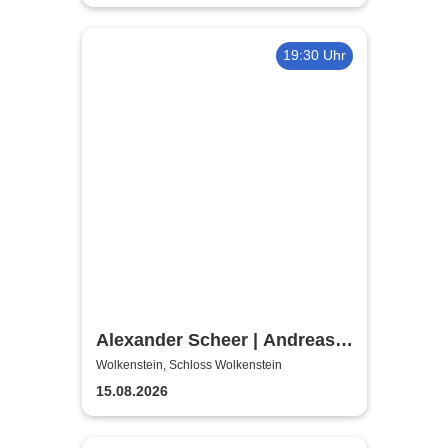
19:30 Uhr
Alexander Scheer | Andreas
Dresen & Band spielen (nicht
Wolkenstein, Schloss Wolkenstein
nur) Gundermann
15.08.2026