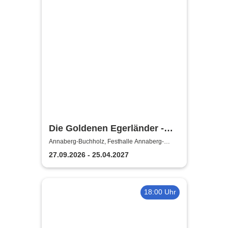
Die Goldenen Egerländer -
Melodien aus dem Egerland
Annaberg-Buchholz, Festhalle Annaberg-
Buchholz
27.09.2026 - 25.04.2027
18:00 Uhr