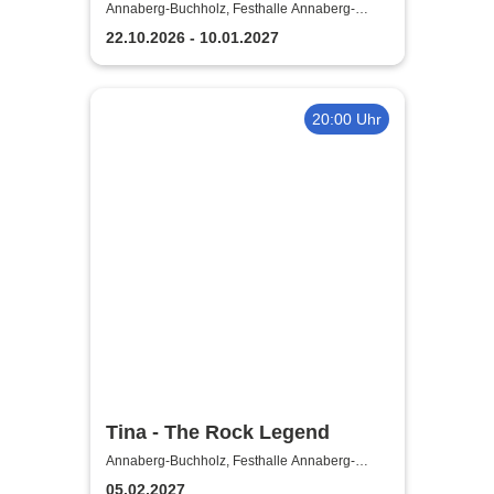
Einaudi: Tribute-
Annaberg-Buchholz, Festhalle Annaberg-
Buchholz
Klavierkonzert - Ludovico
22.10.2026 - 10.01.2027
Einaudi Tribute bei
Kerzenschein
20:00 Uhr
Tina - The Rock Legend
Annaberg-Buchholz, Festhalle Annaberg-
Buchholz
05.02.2027