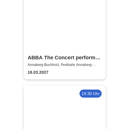
ABBA The Concert performed
by ABBAMUSIC
Annaberg-Buchholz, Festhalle Annaberg-
Buchholz
18.03.2027
19:30 Uhr