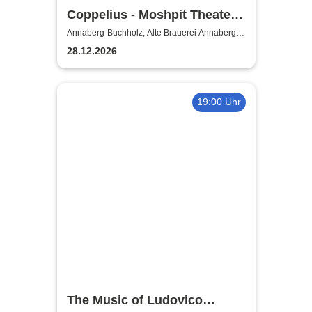
Coppelius - Moshpit Theater
2026
Annaberg-Buchholz, Alte Brauerei Annaberg-
Buchholz
28.12.2026
19:00 Uhr
The Music of Ludovico