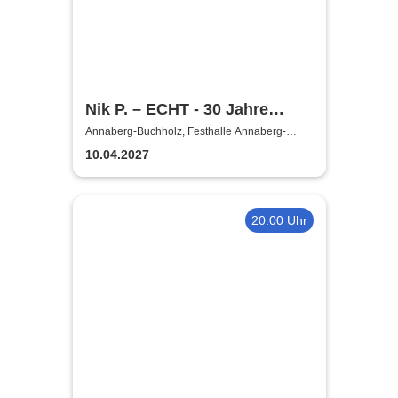
Nik P. – ECHT - 30 Jahre
Jubiläumstour 2027/28
Annaberg-Buchholz, Festhalle Annaberg-
Buchholz
10.04.2027
20:00 Uhr