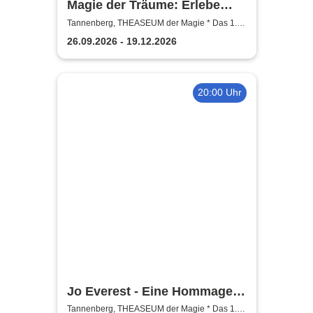
Magie der Träume: Erlebe
Magisches - Die neue
Tannenberg, THEASEUM der Magie * Das 1.
Zaubertheater im Erzgebirge
rätselhafte Show voller
26.09.2026 - 19.12.2026
Träume & Magie
20:00 Uhr
Jo Everest - Eine Hommage
an Houdini
Tannenberg, THEASEUM der Magie * Das 1.