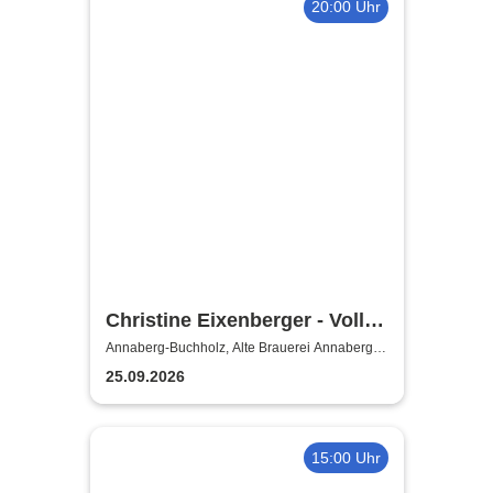
20:00 Uhr
Christine Eixenberger - Volle
Kontrolle
Annaberg-Buchholz, Alte Brauerei Annaberg-
Buchholz
25.09.2026
15:00 Uhr