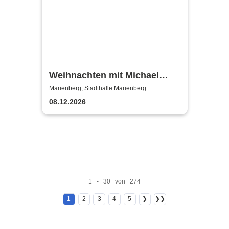
Weihnachten mit Michael
Hirte 2026
Marienberg, Stadthalle Marienberg
08.12.2026
1 - 30 von 274
1
2
3
4
5
❯
❯❯