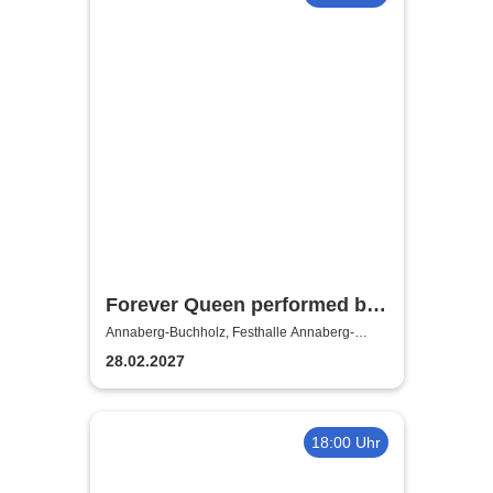
Forever Queen performed by
Queen Alive
Annaberg-Buchholz, Festhalle Annaberg-
Buchholz
28.02.2027
18:00 Uhr