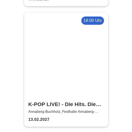
18:00 Uhr
K-POP LIVE! - Die Hits. Die
Moves. Die Show.
Annaberg-Buchholz, Festhalle Annaberg-
Buchholz
13.02.2027