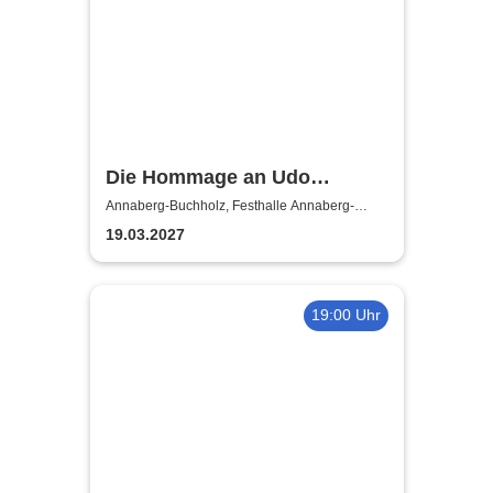
Die Hommage an Udo
Jürgens - Das Konzert mit
Annaberg-Buchholz, Festhalle Annaberg-
Buchholz
Alex Parker
19.03.2027
19:00 Uhr