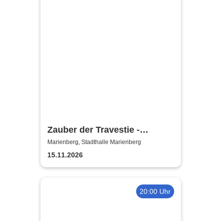
Zauber der Travestie -
Fräulein Luise und ihr
Marienberg, Stadthalle Marienberg
Ensemble - das Original
15.11.2026
20:00 Uhr