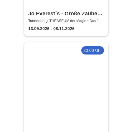
Jo Everest´s - Große Zauber-
Mitmach-Show | Hokuspokus
Tannenberg, THEASEUM der Magie * Das 1.
Zaubertheater im Erzgebirge
vertrickst und so
13.09.2026 - 08.11.2026
20:00 Uhr