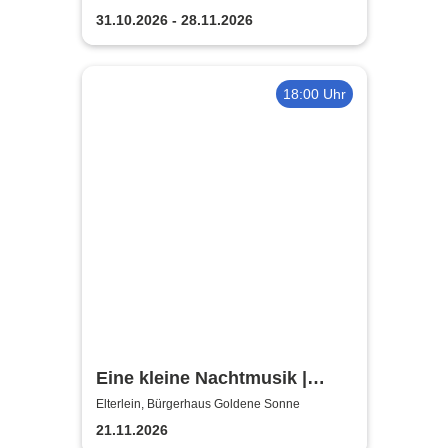
Zaubertheater im Erzgebirge
31.10.2026 - 28.11.2026
18:00 Uhr
Eine kleine Nachtmusik |
Vogtland Philharmonie Greiz-
Elterlein, Bürgerhaus Goldene Sonne
Reichenbach e.V.
21.11.2026