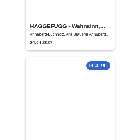
HAGGEFUGG - Wahnsinn,
Rock & Dudelsack Tour 2027
Annaberg-Buchholz, Alte Brauerei Annaberg-
Buchholz
24.04.2027
14:00 Uhr