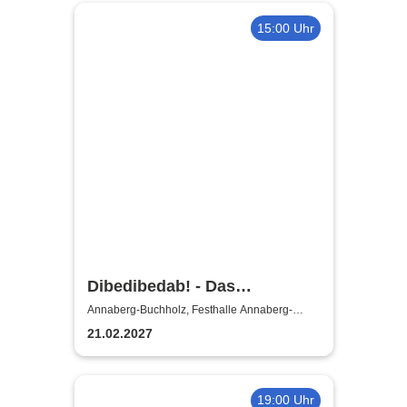
15:00 Uhr
Dibedibedab! - Das
Kikaninchen-Musical
Annaberg-Buchholz, Festhalle Annaberg-
Buchholz
21.02.2027
19:00 Uhr