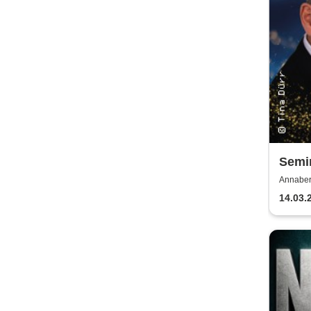
Semi
Annaber
Buchhol
14.03.