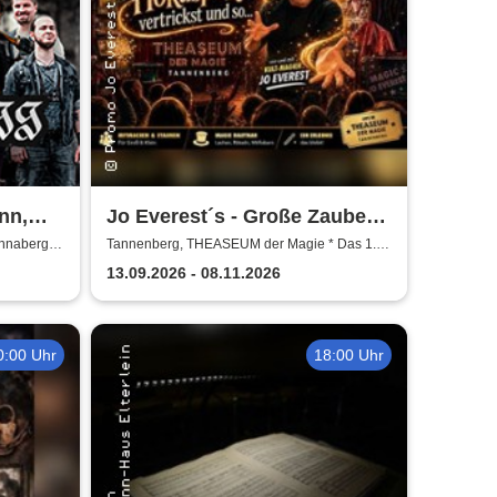
nn,
Jo Everest´s - Große Zauber-
 2027
Mitmach-Show | Hokuspokus
Annaberg-
Tannenberg, THEASEUM der Magie * Das 1.
Zaubertheater im Erzgebirge
vertrickst und so
13.09.2026 - 08.11.2026
0:00 Uhr
18:00 Uhr