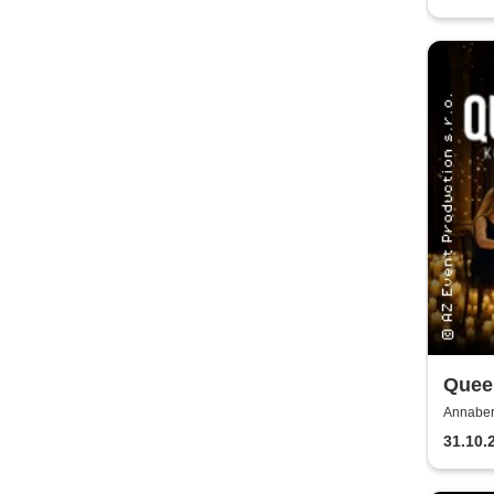
Quee
Kerz
Annaber
Buchhol
31.10.