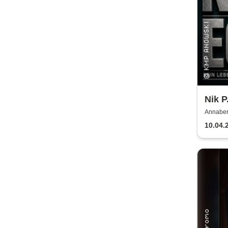
Nik P
Jubil
Annaber
Buchhol
10.04.