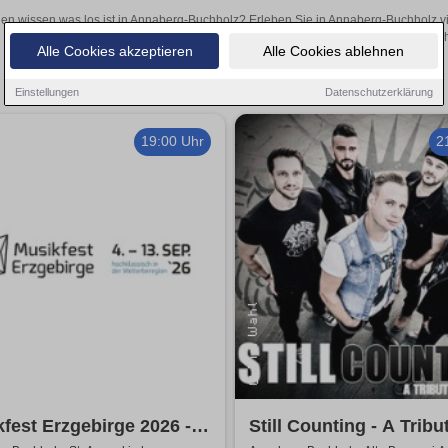
len wissen was los ist in Annaberg-Buchholz? Erleben Sie in Annaberg-Buchholz vi
Theateraufführungen oder aufregende Veranstaltungen in Annaberg-Buchho
Alle Cookies akzeptieren
Alle Cookies ablehnen
Einstellungen
Datenschutzerklärung
19:00 Uhr
2
fest Erzgebirge 2026 -
Still Counting - A Tribu