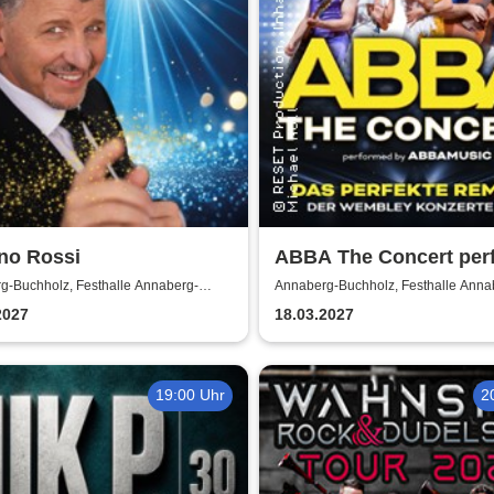
no Rossi
ABBA The Concert per
by ABBAMUSIC
g-Buchholz, Festhalle Annaberg-
Annaberg-Buchholz, Festhalle Anna
z
Buchholz
2027
18.03.2027
19:00 Uhr
2