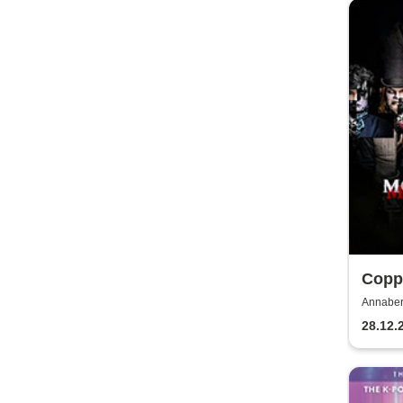
Coppe
2026
Annaber
Buchhol
28.12.