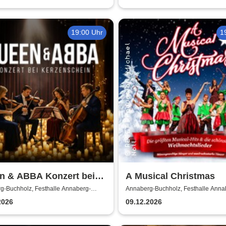
19:00 Uhr
1
n & ABBA Konzert bei
A Musical Christmas
enschein
g-Buchholz, Festhalle Annaberg-
Annaberg-Buchholz, Festhalle Anna
z
Buchholz
2026
09.12.2026