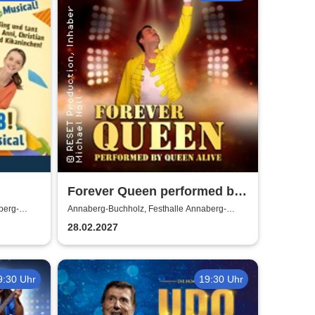
Forever Queen performed by
Queen Alive
berg-
Annaberg-Buchholz, Festhalle Annaberg-
Buchholz
28.02.2027
9:30 Uhr
19:30 Uhr