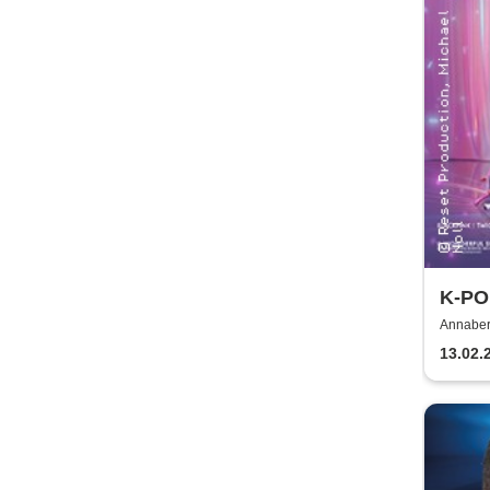
K-POP
Move
Annaber
Buchhol
13.02.