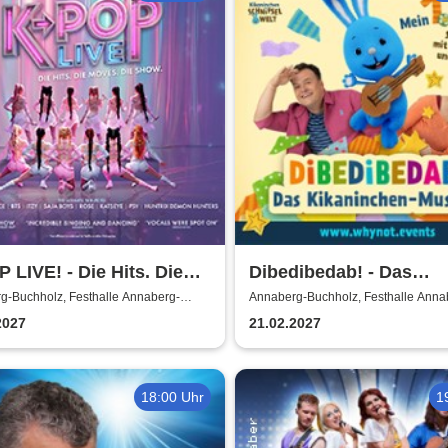
 LIVE! - Die Hits. Die
Dibedibedab! - Das
s. Die Show.
Kikaninchen-Musical
g-Buchholz, Festhalle Annaberg-
Annaberg-Buchholz, Festhalle Anna
z
Buchholz
2027
21.02.2027
18:00 Uhr
1