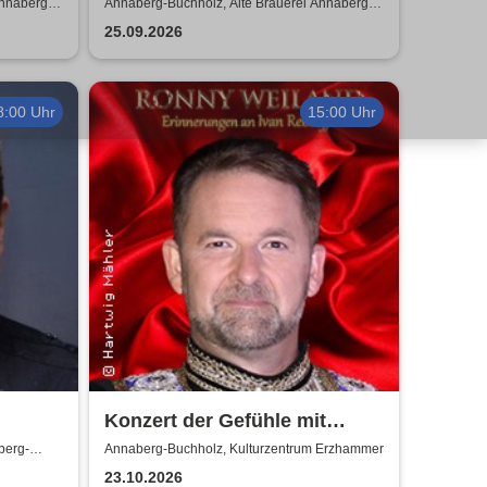
Kontrolle
Annaberg-
Annaberg-Buchholz, Alte Brauerei Annaberg-
Buchholz
25.09.2026
8:00 Uhr
15:00 Uhr
Konzert der Gefühle mit
Ronny Weiland
berg-
Annaberg-Buchholz, Kulturzentrum Erzhammer
23.10.2026