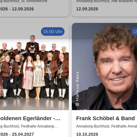
gWelten
Volbeat
g-Buchholz, St. Annenkirche
Annaberg-Buchholz, Alte Brauerei 
Buchholz
2026 - 12.09.2026
12.09.2026
15:00 Uhr
1
oldenen Egerländer -
Frank Schöbel & Band
dien aus dem Egerland
g-Buchholz, Festhalle Annaberg-
Annaberg-Buchholz, Festhalle Anna
z
Buchholz
2026 - 25.04.2027
10.10.2026