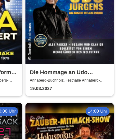
formed
Die Hommage an Udo
Jürgens - Das Konzert mit
berg-
Annaberg-Buchholz, Festhalle Annaberg-
Buchholz
Alex Parker
19.03.2027
0:00 Uhr
14:00 Uhr