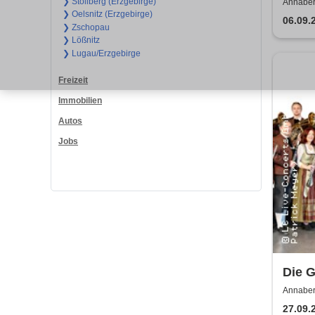
Klan
❯ Stollberg (Erzgebirge)
Annaber
❯ Oelsnitz (Erzgebirge)
06.09.
❯ Zschopau
❯ Lößnitz
❯ Lugau/Erzgebirge
Freizeit
Immobilien
Autos
Jobs
Die G
Melo
Annaber
Buchhol
27.09.