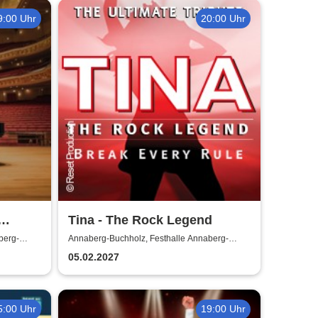
9:00 Uhr
20:00 Uhr
Tina - The Rock Legend
berg-
Annaberg-Buchholz, Festhalle Annaberg-
Buchholz
ico
05.02.2027
5:00 Uhr
19:00 Uhr