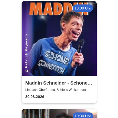
18:00 Uhr
Maddin Schneider - Schöne
Sonndaach
Limbach-Oberfrohna, Schloss Wolkenburg
30.08.2026
19:30 Uhr