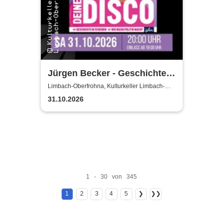
Jürgen Becker - Geschichte
in Scheiben – wie Musik
Limbach-Oberfrohna, Kulturkeller Limbach-
Oberfrohna
Politik macht
31.10.2026
1 - 30 von 345
1
2
3
4
5
❯
❯❯