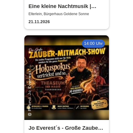
Eine kleine Nachtmusik |
Vogtland Philharmonie Greiz-
Elterlein, Bürgerhaus Goldene Sonne
Reichenbach e.V.
21.11.2026
14:00 Uhr
Jo Everest´s - Große Zauber-