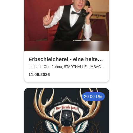
Erbschleicherei - eine heitere
Rechtsberatung
Limbach-Oberfrohna, STADTHALLE LIMBACH-
OBERFROHNA
11.09.2026
20:00 Uhr