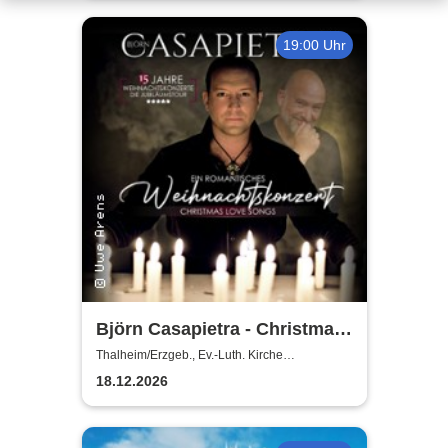
19:00 Uhr
Björn Casapietra - Christmas
Love Songs
Thalheim/Erzgeb., Ev.-Luth. Kirche
Thalheim/Erzgeb.
18.12.2026