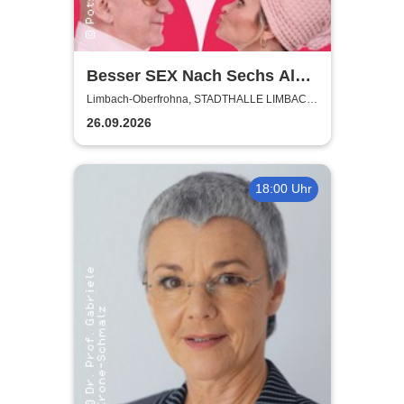
Besser SEX Nach Sechs Als
Fünf Vor Zwölf - Stadthalle
Limbach-Oberfrohna, STADTHALLE LIMBACH-
OBERFROHNA
Limbach-Oberfrohna
26.09.2026
18:00 Uhr