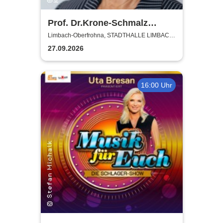
Prof. Dr.Krone-Schmalz
Russland - und der Westen -
Limbach-Oberfrohna, STADTHALLE LIMBACH-
OBERFROHNA
eine schwierige Beziehung
27.09.2026
16:00 Uhr