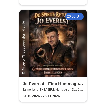
Träume & Magie
20:00 Uhr
Jo Everest - Eine Hommage
an Houdini
Tannenberg, THEASEUM der Magie * Das 1.
Zaubertheater im Erzgebirge
31.10.2026 - 28.11.2026