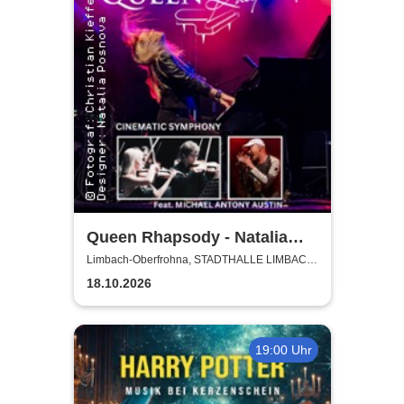
Queen Rhapsody - Natalia
Posnova und Michael Antony
Limbach-Oberfrohna, STADTHALLE LIMBACH-
OBERFROHNA
Austin - Cinematic Symphony
18.10.2026
19:00 Uhr