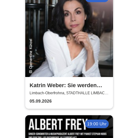
Katrin Weber: Sie werden
Lachen - Kabarettistische
Limbach-Oberfrohna, STADTHALLE LIMBACH-
OBERFROHNA
Lesung
05.09.2026
19:00 Uhr