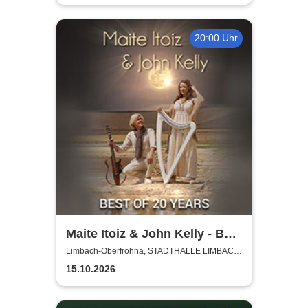
20:00 Uhr
Maite Itoiz & John Kelly - Best
of 20 Years - Anniversary
Limbach-Oberfrohna, STADTHALLE LIMBACH-
OBERFROHNA
Tour 2026
15.10.2026