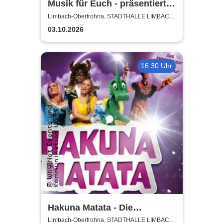
Musik für Euch - präsentiert
von Uta Bresan
Limbach-Oberfrohna, STADTHALLE LIMBACH-
OBERFROHNA
03.10.2026
16:30 Uhr
Hakuna Matata - Die
einzigartige große
Limbach-Oberfrohna, STADTHALLE LIMBACH-