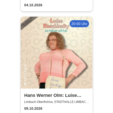
OBERFROHNA
Kindermusical-Gala
04.10.2026
20:00 Uhr
Hans Werner Olm: Luise
Koschinsky - Ein Pullover voll
Limbach-Oberfrohna, STADTHALLE LIMBACH-
OBERFROHNA
Frau
09.10.2026