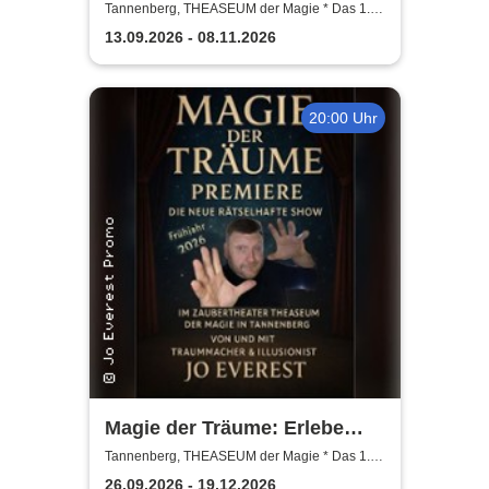
Mitmach-Show | Hokuspokus
Tannenberg, THEASEUM der Magie * Das 1.
Zaubertheater im Erzgebirge
vertrickst und so
13.09.2026 - 08.11.2026
20:00 Uhr
Magie der Träume: Erlebe
Magisches - Die neue
Tannenberg, THEASEUM der Magie * Das 1.
Zaubertheater im Erzgebirge
rätselhafte Show voller
26.09.2026 - 19.12.2026