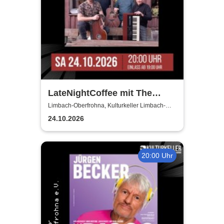
LateNightCoffee mit The
Horseless Riders
Limbach-Oberfrohna, Kulturkeller Limbach-
Oberfrohna
24.10.2026
20:00 Uhr