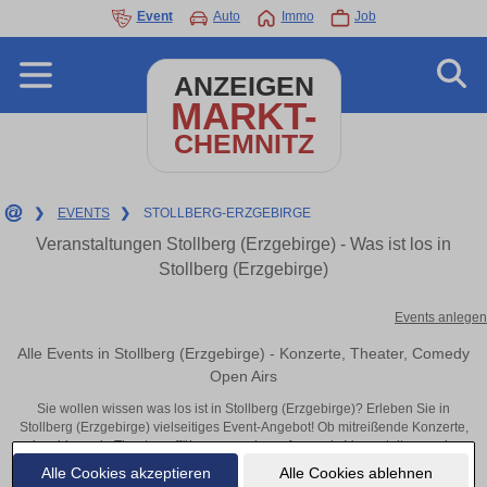
Event
Auto
Immo
Job
ANZEIGEN
MARKT-
CHEMNITZ
❯
EVENTS
❯
STOLLBERG-ERZGEBIRGE
Veranstaltungen Stollberg (Erzgebirge) - Was ist los in
Stollberg (Erzgebirge)
Events anlegen
Alle Events in Stollberg (Erzgebirge) - Konzerte, Theater, Comedy
Open Airs
Sie wollen wissen was los ist in Stollberg (Erzgebirge)? Erleben Sie in
Stollberg (Erzgebirge) vielseitiges Event-Angebot! Ob mitreißende Konzerte,
inspirierende Theateraufführungen oder aufregende Veranstaltungen in
Stollberg (Erzgebirge) – hier finden alles im Überblick und Tickets.
Alle Cookies akzeptieren
Alle Cookies ablehnen