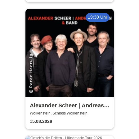
19:30 Uhr
Alexander Scheer | Andreas
Dresen & Band spielen (nicht
Wolkenstein, Schloss Wolkenstein
nur) Gundermann
15.08.2026