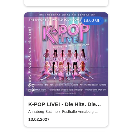
18:00 Uhr
K-POP LIVE! - Die Hits. Die
Moves. Die Show.
Annaberg-Buchholz, Festhalle Annaberg-
Buchholz
13.02.2027