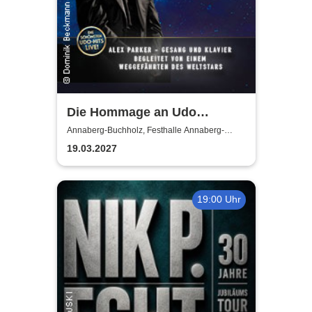
Die Hommage an Udo
Jürgens - Das Konzert mit
Annaberg-Buchholz, Festhalle Annaberg-
Buchholz
Alex Parker
19.03.2027
19:00 Uhr