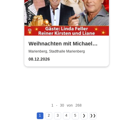
Weihnachten mit Michael
Hirte 2026
Marienberg, Stadthalle Marienberg
08.12.2026
1 - 30 von 268
1
2
3
4
5
❯
❯❯