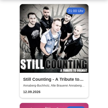
21:00 Uhr
Still Counting - A Tribute to
Volbeat
Annaberg-Buchholz, Alte Brauerei Annaberg-
Buchholz
12.09.2026