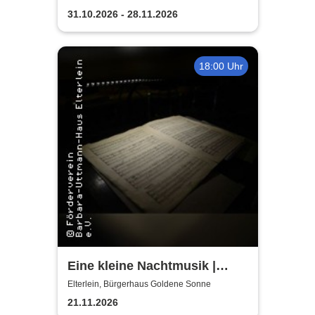
Zaubertheater im Erzgebirge
31.10.2026 - 28.11.2026
18:00 Uhr
Eine kleine Nachtmusik |
Vogtland Philharmonie Greiz-
Elterlein, Bürgerhaus Goldene Sonne
Reichenbach e.V.
21.11.2026