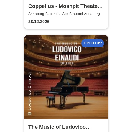
Coppelius - Moshpit Theater
2026
Annaberg-Buchholz, Alte Brauerei Annaberg-
Buchholz
28.12.2026
19:00 Uhr
The Music of Ludovico