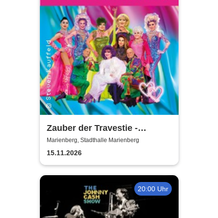
Zauber der Travestie -
Fräulein Luise und ihr
Marienberg, Stadthalle Marienberg
Ensemble - das Original
15.11.2026
20:00 Uhr