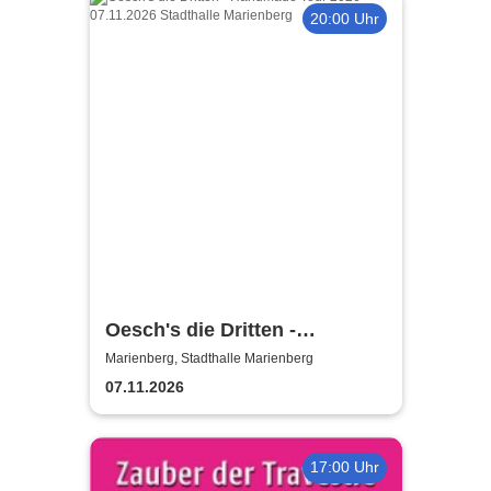
20:00 Uhr
Oesch's die Dritten -
Händmade Tour 2025
Marienberg, Stadthalle Marienberg
07.11.2026
17:00 Uhr