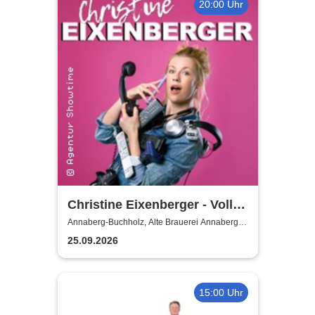
20:00 Uhr
Christine Eixenberger - Volle
Kontrolle
Annaberg-Buchholz, Alte Brauerei Annaberg-
Buchholz
25.09.2026
15:00 Uhr