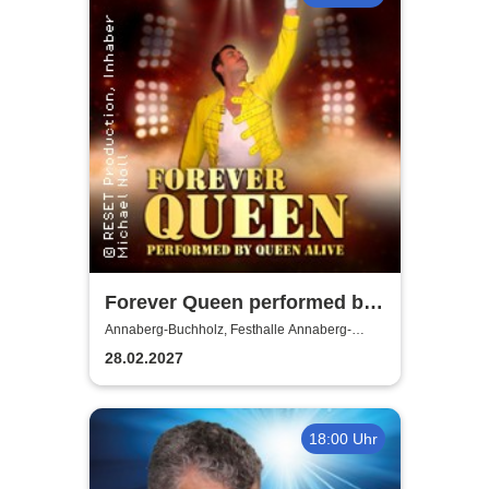
Forever Queen performed by
Queen Alive
Annaberg-Buchholz, Festhalle Annaberg-
Buchholz
28.02.2027
18:00 Uhr