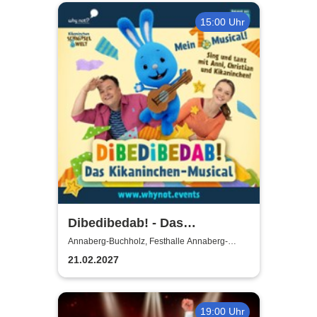
15:00 Uhr
Dibedibedab! - Das
Kikaninchen-Musical
Annaberg-Buchholz, Festhalle Annaberg-
Buchholz
21.02.2027
19:00 Uhr