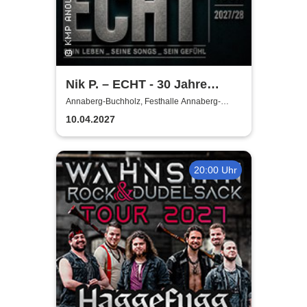
Nik P. – ECHT - 30 Jahre
Jubiläumstour 2027/28
Annaberg-Buchholz, Festhalle Annaberg-
Buchholz
10.04.2027
20:00 Uhr