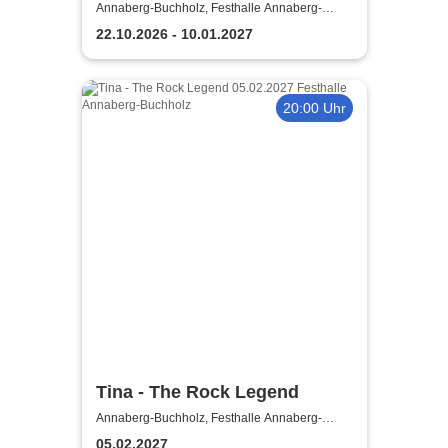
Einaudi: Tribute-
Annaberg-Buchholz, Festhalle Annaberg-
Buchholz
Klavierkonzert - Ludovico
22.10.2026 - 10.01.2027
Einaudi Tribute bei
Kerzenschein
20:00 Uhr
Tina - The Rock Legend
Annaberg-Buchholz, Festhalle Annaberg-
Buchholz
05.02.2027