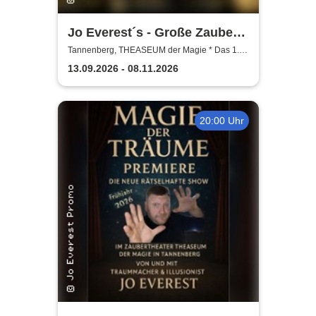
Jo Everest´s - Große Zauber-
Mitmach-Show | Hokuspokus
Tannenberg, THEASEUM der Magie * Das 1.
Zaubertheater im Erzgebirge
vertrickst und so
13.09.2026 - 08.11.2026
20:00 Uhr