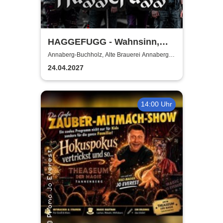
HAGGEFUGG - Wahnsinn,
Rock & Dudelsack Tour 2027
Annaberg-Buchholz, Alte Brauerei Annaberg-
Buchholz
24.04.2027
14:00 Uhr