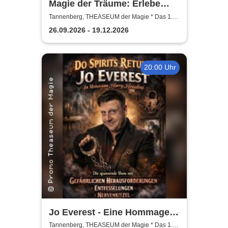
Magie der Träume: Erlebe
Magisches - Die neue
Tannenberg, THEASEUM der Magie * Das 1.
Zaubertheater im Erzgebirge
rätselhafte Show voller
26.09.2026 - 19.12.2026
Träume & Magie
20:00 Uhr
Jo Everest - Eine Hommage
an Houdini
Tannenberg, THEASEUM der Magie * Das 1.