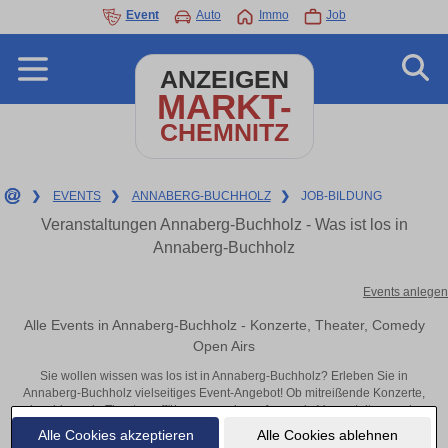
Event
Auto
Immo
Job
ANZEIGEN
MARKT-
CHEMNITZ
❯
EVENTS
❯
ANNABERG-BUCHHOLZ
❯
JOB-BILDUNG
Veranstaltungen Annaberg-Buchholz - Was ist los in
Annaberg-Buchholz
Events anlegen
Alle Events in Annaberg-Buchholz - Konzerte, Theater, Comedy
Open Airs
Sie wollen wissen was los ist in Annaberg-Buchholz? Erleben Sie in
Annaberg-Buchholz vielseitiges Event-Angebot! Ob mitreißende Konzerte,
inspirierende Theateraufführungen oder aufregende Veranstaltungen in
Annaberg-Buchholz – hier finden alles im Überblick und Tickets.
Alle Cookies akzeptieren
Alle Cookies ablehnen