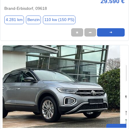
29.590 €
Brand-Erbisdorf, 09618
4.281 km
Benzin
110 kw (150 PS)
★
➦
➜