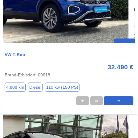
VW T-Roc
32.490 €
Brand-Erbisdorf, 09618
4.808 km
Diesel
110 kw (150 PS)
★
➦
➜