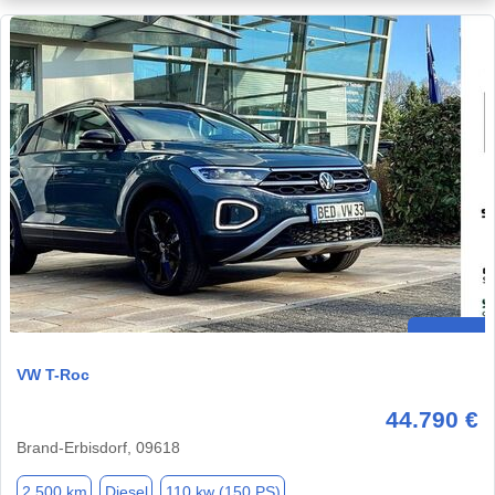
VW T-Roc
44.790 €
Brand-Erbisdorf, 09618
2.500 km
Diesel
110 kw (150 PS)