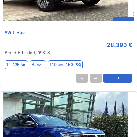
VW T-Roc
28.390 €
Brand-Erbisdorf, 09618
14.425 km
Benzin
110 kw (150 PS)
★
➦
➜