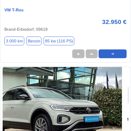
VW T-Roc
32.950 €
Brand-Erbisdorf, 09618
3.000 km
Benzin
85 kw (116 PS)
★
➦
➜