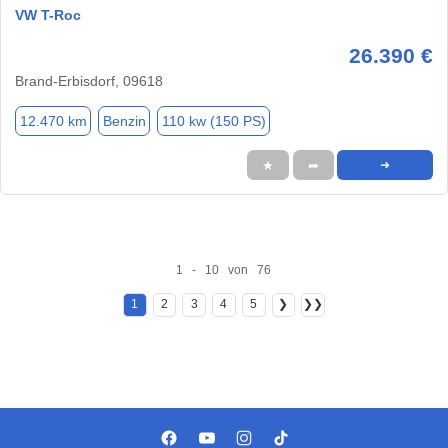
VW T-Roc
26.390 €
Brand-Erbisdorf, 09618
12.470 km
Benzin
110 kw (150 PS)
★
➦
➜
1 - 10 von 76
1
2
3
4
5
❯
❯❯