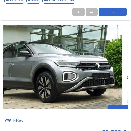
★
➦
➜
VW T-Roc