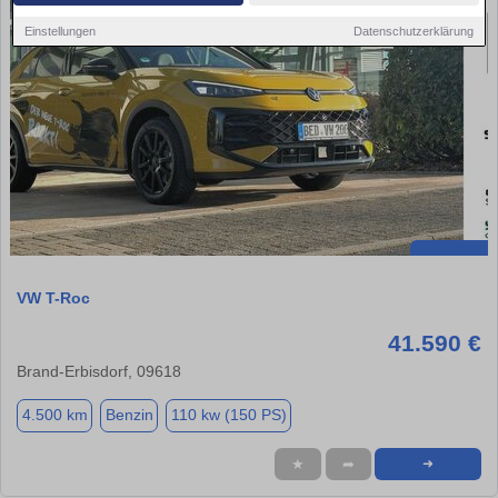
Einstellungen
Datenschutzerklärung
VW T-Roc
41.590 €
Brand-Erbisdorf, 09618
4.500 km
Benzin
110 kw (150 PS)
★
➦
➜