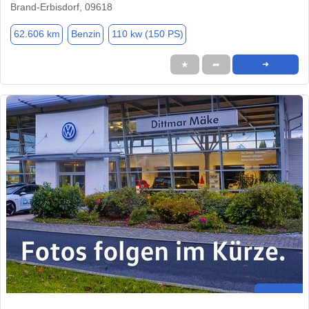
Brand-Erbisdorf, 09618
62.606 km
Benzin
110 kw (150 PS)
★
➦
➜