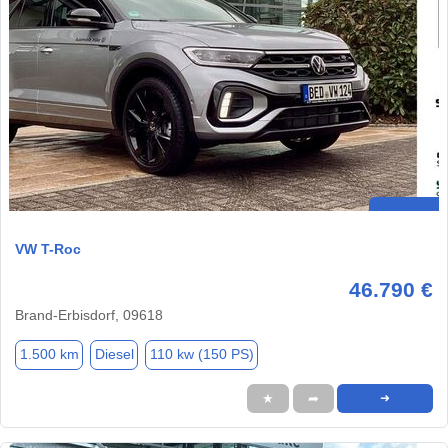
VW T-Roc
46.790 €
Brand-Erbisdorf, 09618
1.500 km
Diesel
110 kw (150 PS)
★
➦
➜