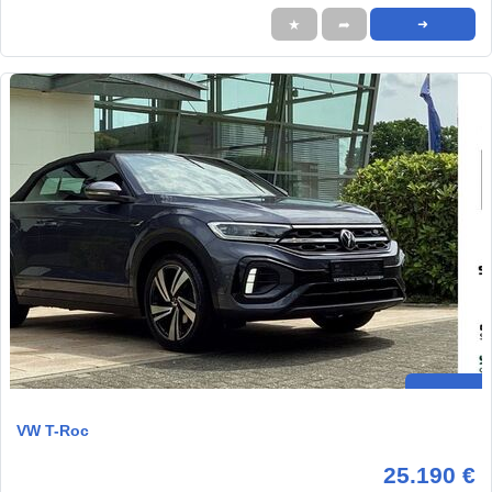
★
➦
➜
VW T-Roc
25.190 €