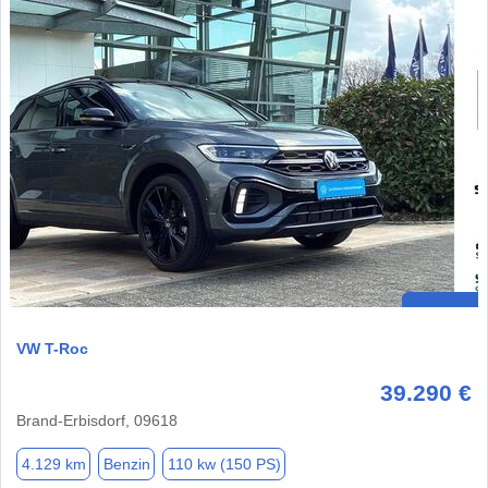
VW T-Roc
39.290 €
Brand-Erbisdorf, 09618
4.129 km
Benzin
110 kw (150 PS)