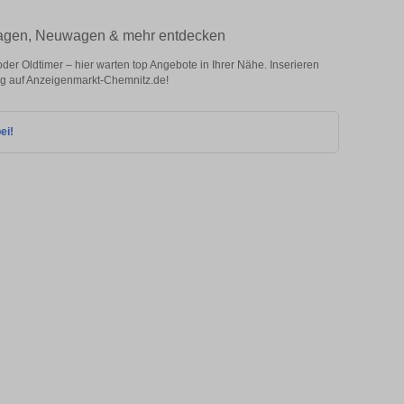
twagen, Neuwagen & mehr entdecken
 Oldtimer – hier warten top Angebote in Ihrer Nähe. Inserieren
eug auf Anzeigenmarkt-Chemnitz.de!
ei!