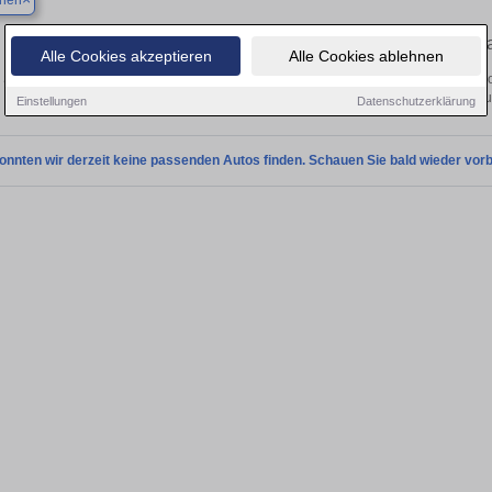
chen
Ihr perfektes Autoangebot in Hainichen – Gebrauch
Alle Cookies akzeptieren
Alle Cookies ablehnen
r Suche nach einem Gebrauchtwagen in Hainichen? Ob Kleinwagen, SUV, Cabrio oder
Sie Ihr Auto kostenlos oder finden Sie Ihr nächstes Fahrz
Einstellungen
Datenschutzerklärung
onnten wir derzeit keine passenden Autos finden. Schauen Sie bald wieder vorb