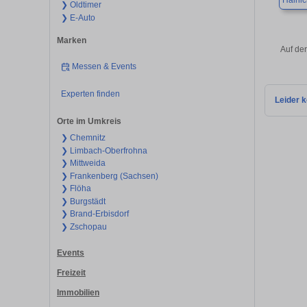
Haini
❯ Oldtimer
❯ E-Auto
Marken
Auf de
Messen & Events
Experten finden
Leider k
Orte im Umkreis
❯ Chemnitz
❯ Limbach-Oberfrohna
❯ Mittweida
❯ Frankenberg (Sachsen)
❯ Flöha
❯ Burgstädt
❯ Brand-Erbisdorf
❯ Zschopau
Events
Freizeit
Immobilien