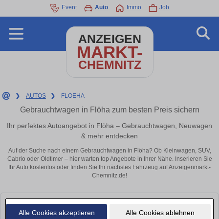
Event
Auto
Immo
Job
ANZEIGEN
MARKT-
CHEMNITZ
❯
AUTOS
❯
FLOEHA
Gebrauchtwagen in Flöha zum besten Preis sichern
Ihr perfektes Autoangebot in Flöha – Gebrauchtwagen, Neuwagen
& mehr entdecken
Auf der Suche nach einem Gebrauchtwagen in Flöha? Ob Kleinwagen, SUV,
Cabrio oder Oldtimer – hier warten top Angebote in Ihrer Nähe. Inserieren Sie
Ihr Auto kostenlos oder finden Sie Ihr nächstes Fahrzeug auf Anzeigenmarkt-
Chemnitz.de!
Leider konnten wir derzeit keine passenden Autos finden. Schauen Sie
Alle Cookies akzeptieren
Alle Cookies ablehnen
bald wieder vorbei!