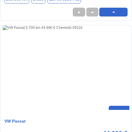
★
➦
➜
VW Passat