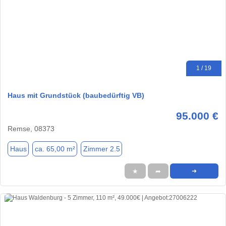
1 / 19
Haus mit Grundstück (baubedürftig VB)
95.000 €
Remse, 08373
Haus
ca. 65,00 m²
Zimmer 2.5
★
➦
➜