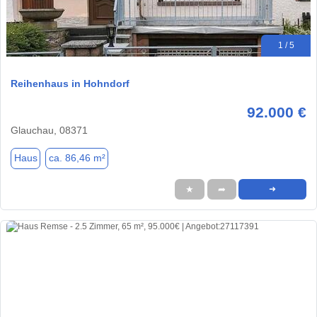
1 / 5
Reihenhaus in Hohndorf
92.000 €
Glauchau, 08371
Haus
ca. 86,46 m²
★
➦
➜