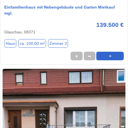
Einfamilienhaus mit Nebengebäude und Garten Mietkauf
mgl.
139.500 €
Glauchau, 08371
Haus
ca. 100,00 m²
Zimmer 3
★
➦
➜