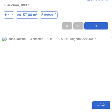
Glauchau, 08371
Haus
ca. 57,00 m²
Zimmer 2
★
➦
➜
1 / 12