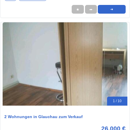
★
➦
➜
1 / 10
2 Wohnungen in Glauchau zum Verkauf
26.000 €