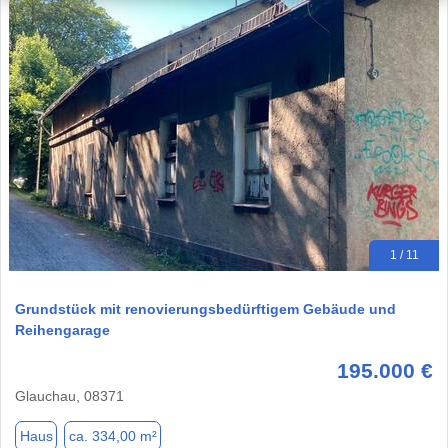
1 / 11
Grundstück mit renovierungsbedürftigem Gebäude und
Reihengarage
195.000 €
Glauchau, 08371
Haus
ca. 334,00 m²