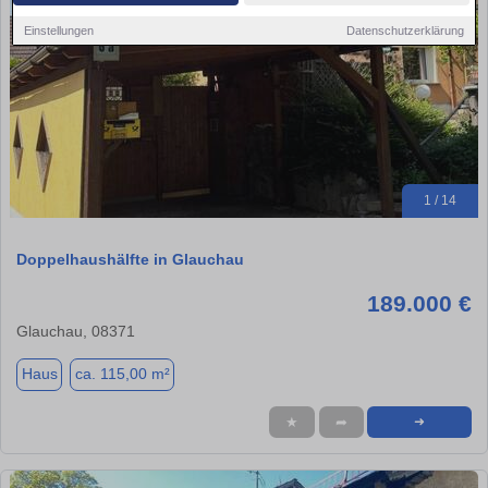
Einstellungen
Datenschutzerklärung
1 / 14
Doppelhaushälfte in Glauchau
189.000 €
Glauchau, 08371
Haus
ca. 115,00 m²
★
➦
➜