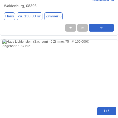
Waldenburg, 08396
Haus
ca. 130,00 m²
Zimmer 6
★
➦
➜
1 / 6