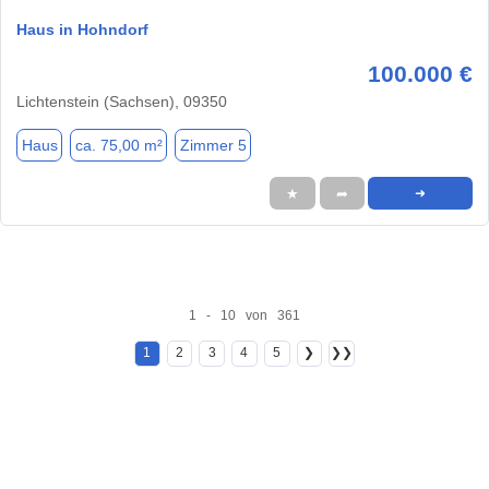
Haus in Hohndorf
100.000 €
Lichtenstein (Sachsen), 09350
Haus
ca. 75,00 m²
Zimmer 5
★
➦
➜
1 - 10 von 361
1
2
3
4
5
❯
❯❯