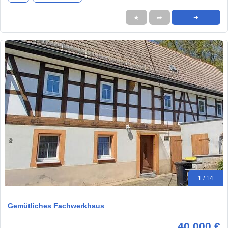
★
➦
➜
1 / 14
Gemütliches Fachwerkhaus
40.000 €