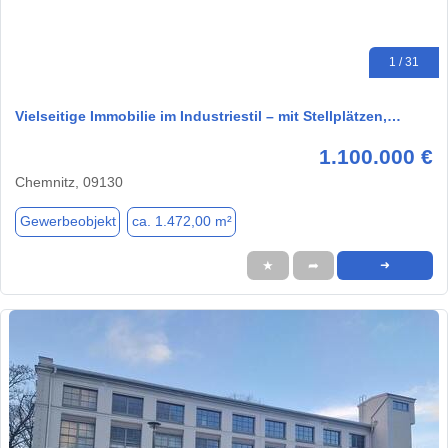
1 / 31
Vielseitige Immobilie im Industriestil – mit Stellplätzen,…
1.100.000 €
Chemnitz, 09130
Gewerbeobjekt
ca. 1.472,00 m²
★
➦
➜