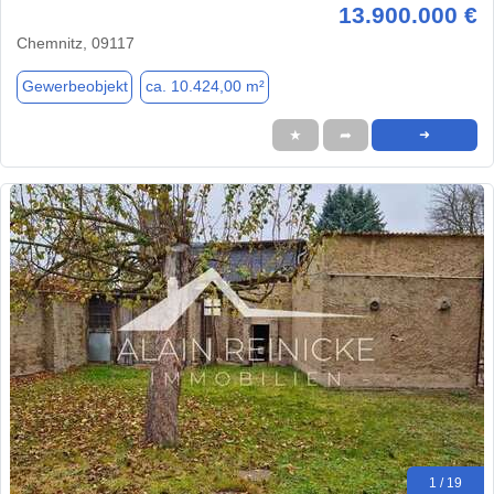
13.900.000 €
Chemnitz, 09117
Gewerbeobjekt
ca. 10.424,00 m²
★
➦
➜
1 / 19