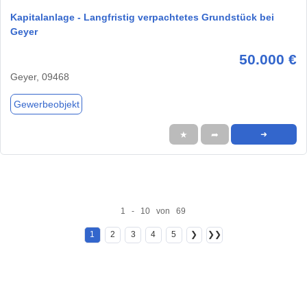
Kapitalanlage - Langfristig verpachtetes Grundstück bei
Geyer
50.000 €
Geyer, 09468
Gewerbeobjekt
★
➦
➜
1 - 10 von 69
1
2
3
4
5
❯
❯❯