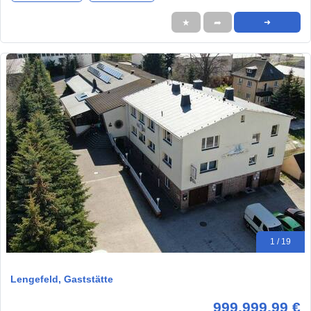
★
➦
➜
1 / 19
Lengefeld, Gaststätte
999.999,99 €