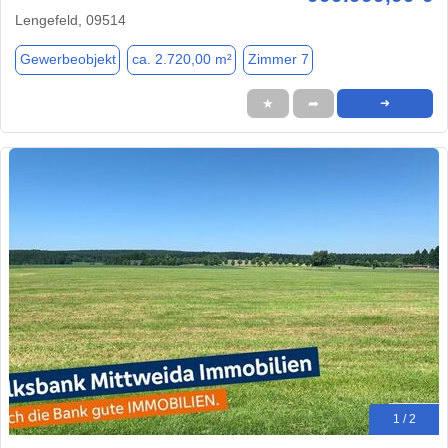
Lengefeld, 09514
Gewerbeobjekt
ca. 2.720,00 m²
Zimmer 7
★
➦
➜
1 / 2