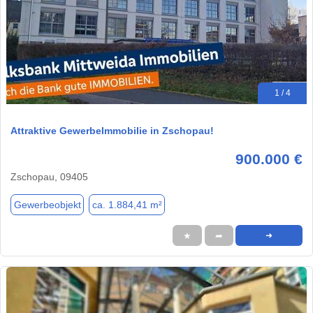
1 / 4
Attraktive GewerbeImmobilie in Zschopau!
900.000 €
Zschopau, 09405
Gewerbeobjekt
ca. 1.884,41 m²
★
➦
➜