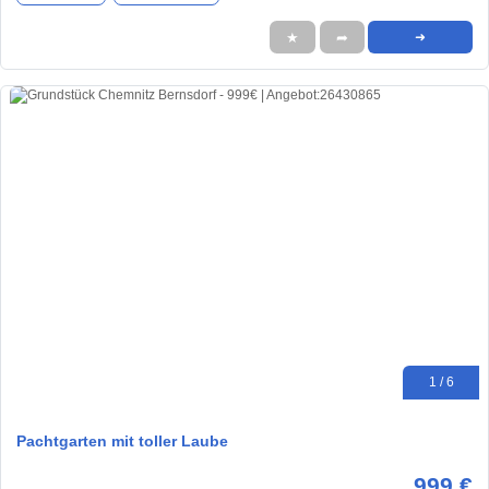
★
➦
➜
1 / 6
Pachtgarten mit toller Laube
999 €