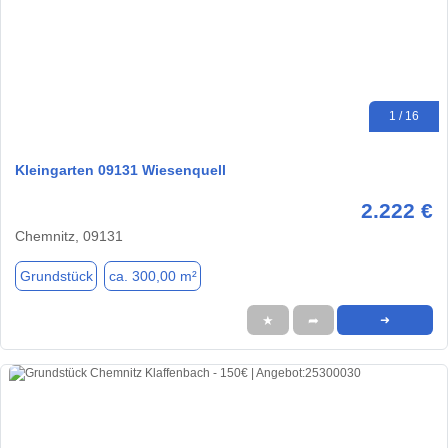
1 / 16
Kleingarten 09131 Wiesenquell
2.222 €
Chemnitz, 09131
Grundstück
ca. 300,00 m²
★
➦
➜