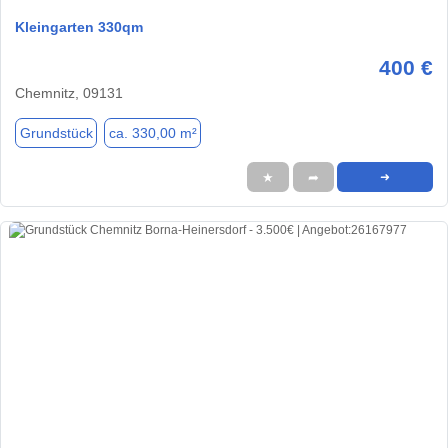
Kleingarten 330qm
400 €
Chemnitz, 09131
Grundstück
ca. 330,00 m²
★
➦
➜