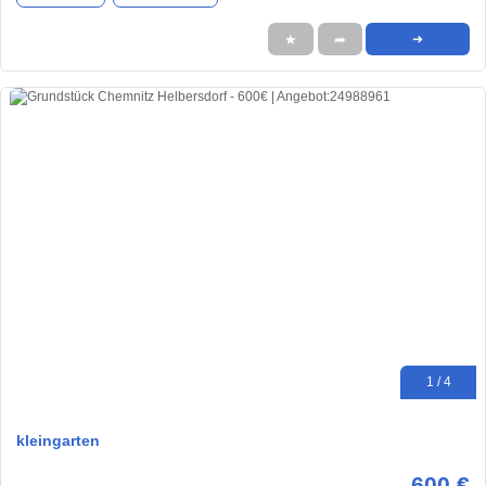
★
➦
➜
1 / 4
kleingarten
600 €