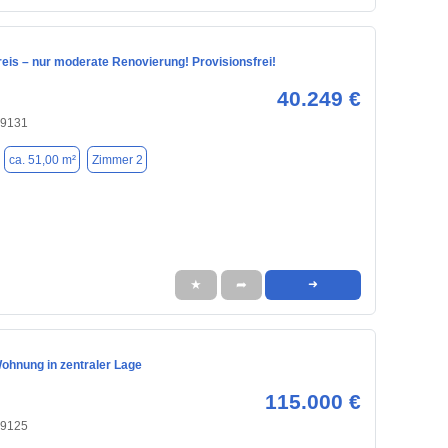
is – nur moderate Renovierung! Provisionsfrei!
40.249 €
09131
ca. 51,00 m²
Zimmer 2
★
➦
➜
Wohnung in zentraler Lage
115.000 €
09125