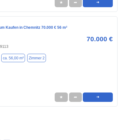
★
➦
➜
m Kaufen in Chemnitz 70.000 € 56 m²
70.000 €
09113
ca. 56,00 m²
Zimmer 2
★
➦
➜