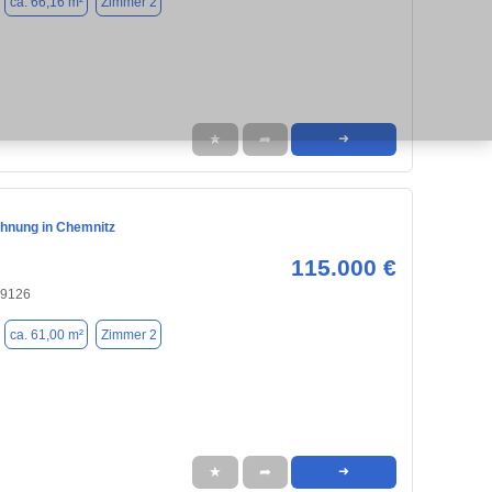
ca. 66,16 m²
Zimmer 2
★
➦
➜
hnung in Chemnitz
115.000 €
09126
ca. 61,00 m²
Zimmer 2
★
➦
➜