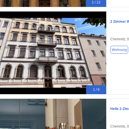
1 / 12
2 Zimmer W
Chemnitz, 
Wohnung
1 / 6
Helle 2-Zi
Chemnitz, 