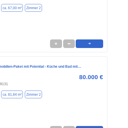
ca. 67,00 m²
Zimmer 2
★
➦
➜
mobilien-Paket mit Potential - Küche und Bad mit…
80.000 €
09131
ca. 81,84 m²
Zimmer 2