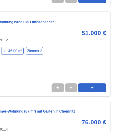
ohnung nähe Lidl Limbacher Str.
51.000 €
09112
ca. 46,00 m²
Zimmer 2
★
➦
➜
mmer-Wohnung (67 m²) mit Garten in Chemnitz
76.000 €
09114