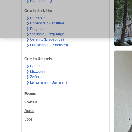
❯ Kapellenberg
Orte in der Nähe
❯ Chemnitz
❯ Hohenstein-Ernstthal
❯ Burgstädt
❯ Stollberg (Erzgebirge)
❯ Oelsnitz (Erzgebirge)
❯ Frankenberg (Sachsen)
Orte im Umkreis
❯ Glauchau
❯ Mittweida
❯ Zwönitz
❯ Lichtenstein (Sachsen)
Events
Freizeit
Autos
Jobs