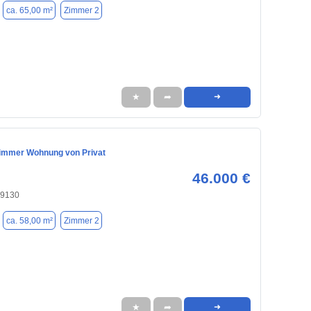
ca. 65,00 m²
Zimmer 2
★
➦
➜
immer Wohnung von Privat
46.000 €
09130
ca. 58,00 m²
Zimmer 2
★
➦
➜