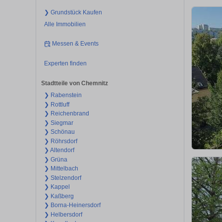
❯ Grundstück Kaufen
Alle Immobilien
Messen & Events
Experten finden
Stadtteile von Chemnitz
❯ Rabenstein
❯ Rottluff
❯ Reichenbrand
❯ Siegmar
❯ Schönau
❯ Röhrsdorf
❯ Altendorf
❯ Grüna
❯ Mittelbach
❯ Stelzendorf
❯ Kappel
❯ Kaßberg
❯ Borna-Heinersdorf
❯ Helbersdorf