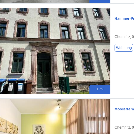
Hammer-Pre
Chemnitz, 
Wohnung
1 / 9
Möblierte 
Chemnitz, 