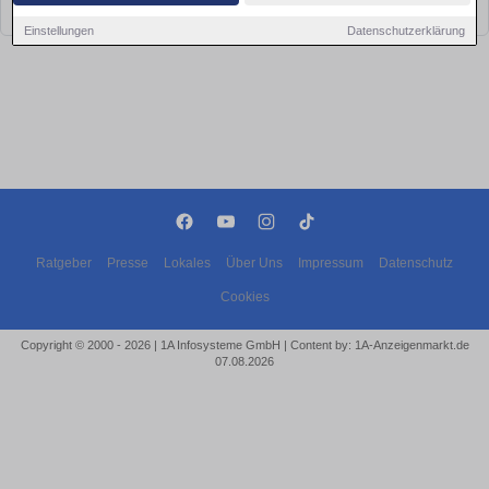
bald wieder vorbei!
Einstellungen
Datenschutzerklärung
Ratgeber
Presse
Lokales
Über Uns
Impressum
Datenschutz
Cookies
Copyright © 2000 - 2026 | 1A Infosysteme GmbH | Content by: 1A-Anzeigenmarkt.de
07.08.2026