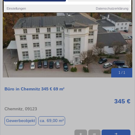
Einstellungen
Datenschutzerklärung
1 / 1
Büro in Chemnitz 345 € 69 m²
345 €
Chemnitz, 09123
Gewerbeobjekt
ca. 69,00 m²
★
➦
➜