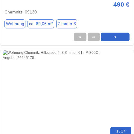
490 €
Chemnitz, 09130
Wohnung
ca. 89,06 m²
Zimmer 3
★
➦
➜
1 / 17