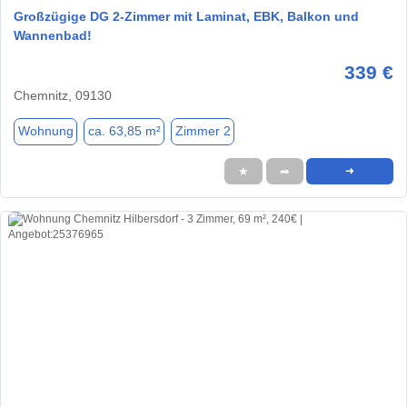
Großzügige DG 2-Zimmer mit Laminat, EBK, Balkon und
Wannenbad!
339 €
Chemnitz, 09130
Wohnung
ca. 63,85 m²
Zimmer 2
★
➦
➜