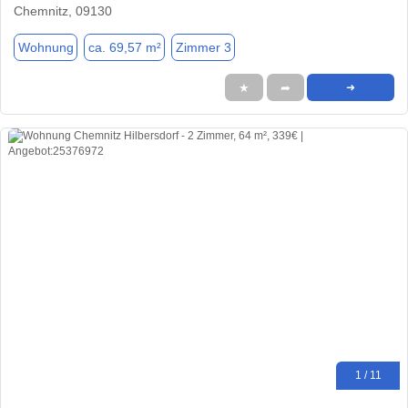
Chemnitz, 09130
Wohnung
ca. 69,57 m²
Zimmer 3
★
➦
➜
1 / 11