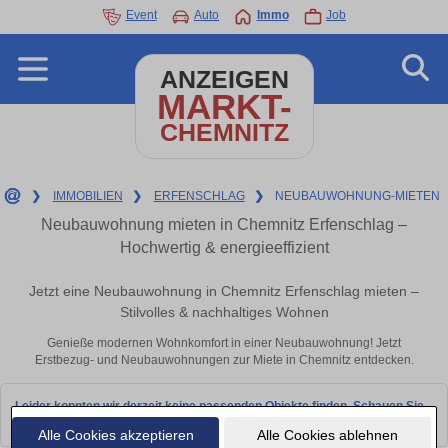
Event
Auto
Immo
Job
ANZEIGEN
MARKT-
CHEMNITZ
❯
IMMOBILIEN
❯
ERFENSCHLAG
❯
NEUBAUWOHNUNG-MIETEN
Neubauwohnung mieten in Chemnitz Erfenschlag –
Hochwertig & energieeffizient
Jetzt eine Neubauwohnung in Chemnitz Erfenschlag mieten –
Stilvolles & nachhaltiges Wohnen
Genieße modernen Wohnkomfort in einer Neubauwohnung! Jetzt
Erstbezug- und Neubauwohnungen zur Miete in Chemnitz entdecken.
Leider konnten wir derzeit keine passenden Objekte finden. Schauen Sie
bald wieder vorbei!
Alle Cookies akzeptieren
Alle Cookies ablehnen