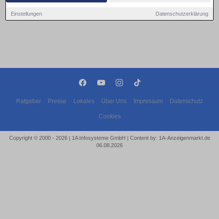
Einstellungen
Datenschutzerklärung
Ratgeber
Presse
Lokales
Über Uns
Impressum
Datenschutz
Cookies
Copyright © 2000 - 2026 | 1A Infosysteme GmbH | Content by: 1A-Anzeigenmarkt.de
06.08.2026