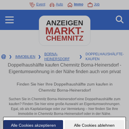
Event
Auto
Immo
Job
ANZEIGEN
MARKT-
CHEMNITZ
BORNA-
DOPPELHAUSHÄLFTE-
❯
IMMOBILIEN
❯
❯
HEINERSDORF
KAUFEN
Doppelhaushälfte kaufen Chemnitz Borna-Heinersdorf -
Eigentumswohnung in der Nähe finden auch von privat
Finden Sie hier Ihre Doppelhaushälfte zum kaufen in
Chemnitz Borna-Heinersdorf
Suchen Sie in Chemnitz Borna-Heinersdorf eine Doppelhaushälfte zum
kaufen? Finden Sie hier eine große Auswahl an Eigentumswohnungen.
Egal, ob als Kapitalanlage oder zur Vermietung – hier finden Sie Ihre
Immobilie in Chemnitz Borna-Heinersdorf oder in der Nähe.
Alle Cookies akzeptieren
Alle Cookies ablehnen
Leider konnten wir derzeit keine passenden Objekte finden. Schauen Sie