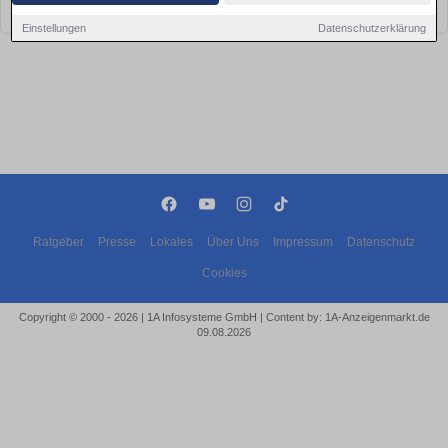
bald wieder vorbei!
Einstellungen
Datenschutzerklärung
Ratgeber
Presse
Lokales
Über Uns
Impressum
Datenschutz
Cookies
Copyright © 2000 - 2026 | 1A Infosysteme GmbH | Content by: 1A-Anzeigenmarkt.de
09.08.2026