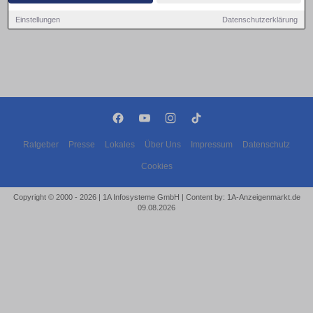
Einstellungen
Datenschutzerklärung
Ratgeber
Presse
Lokales
Über Uns
Impressum
Datenschutz
Cookies
Copyright © 2000 - 2026 | 1A Infosysteme GmbH | Content by: 1A-Anzeigenmarkt.de
09.08.2026