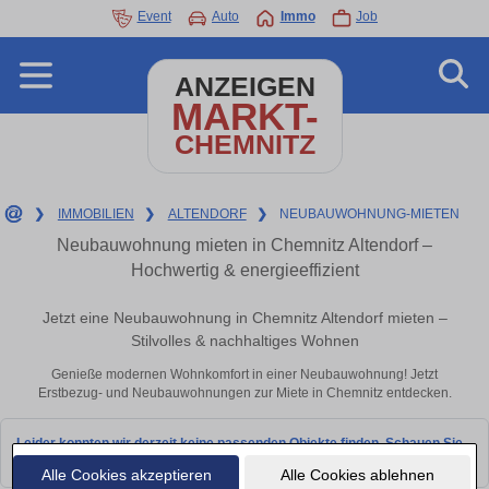
Event
Auto
Immo
Job
ANZEIGEN
MARKT-
CHEMNITZ
❯
IMMOBILIEN
❯
ALTENDORF
❯
NEUBAUWOHNUNG-MIETEN
Neubauwohnung mieten in Chemnitz Altendorf –
Hochwertig & energieeffizient
Jetzt eine Neubauwohnung in Chemnitz Altendorf mieten –
Stilvolles & nachhaltiges Wohnen
Genieße modernen Wohnkomfort in einer Neubauwohnung! Jetzt
Erstbezug- und Neubauwohnungen zur Miete in Chemnitz entdecken.
Leider konnten wir derzeit keine passenden Objekte finden. Schauen Sie
bald wieder vorbei!
Alle Cookies akzeptieren
Alle Cookies ablehnen