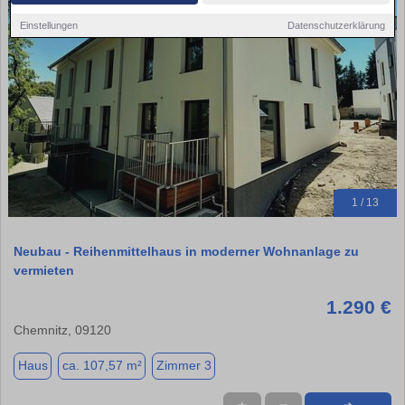
Einstellungen
Datenschutzerklärung
1 / 13
Neubau - Reihenmittelhaus in moderner Wohnanlage zu
vermieten
1.290 €
Chemnitz, 09120
Haus
ca. 107,57 m²
Zimmer 3