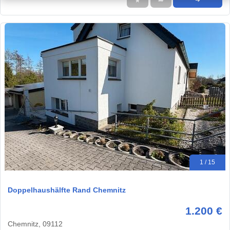
★
➦
➜
1 / 15
Doppelhaushälfte Rand Chemnitz
1.200 €
Chemnitz, 09112