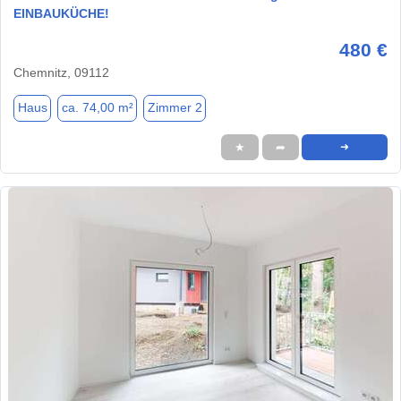
EINBAUKÜCHE!
480 €
Chemnitz, 09112
Haus
ca. 74,00 m²
Zimmer 2
★
➦
➜