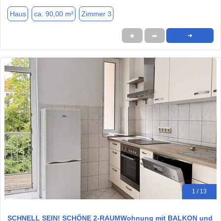
Haus
ca. 90,00 m²
Zimmer 3
★
➦
➜
1 / 13
SCHNELL SEIN! SCHÖNE 2-RAUMWohnung mit BALKON und