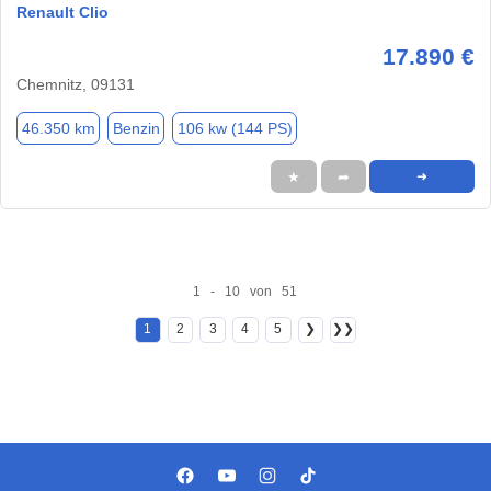
Renault Clio
17.890 €
Chemnitz, 09131
46.350 km
Benzin
106 kw (144 PS)
★
➦
➜
1 - 10 von 51
1
2
3
4
5
❯
❯❯