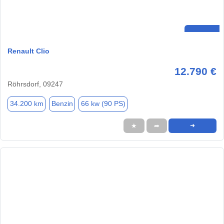
Renault Clio
12.790 €
Röhrsdorf, 09247
34.200 km
Benzin
66 kw (90 PS)
★
➦
➜