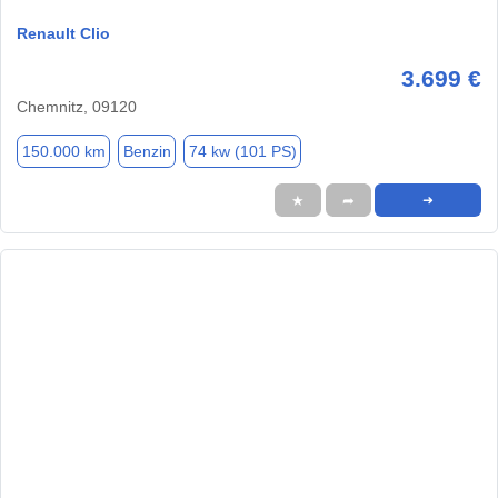
Renault Clio
3.699 €
Chemnitz, 09120
150.000 km
Benzin
74 kw (101 PS)
★
➦
➜