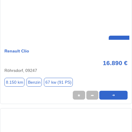
Renault Clio
16.890 €
Röhrsdorf, 09247
8.150 km
Benzin
67 kw (91 PS)
★
➦
➜