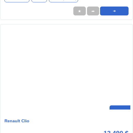
★
➦
➜
Renault Clio
12.490 €