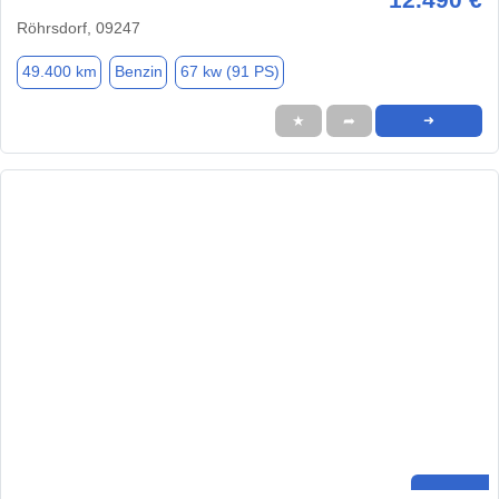
Röhrsdorf, 09247
49.400 km
Benzin
67 kw (91 PS)
★
➦
➜