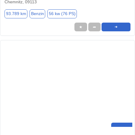
Chemnitz, 09113
93.789 km
Benzin
56 kw (76 PS)
★
➦
➜