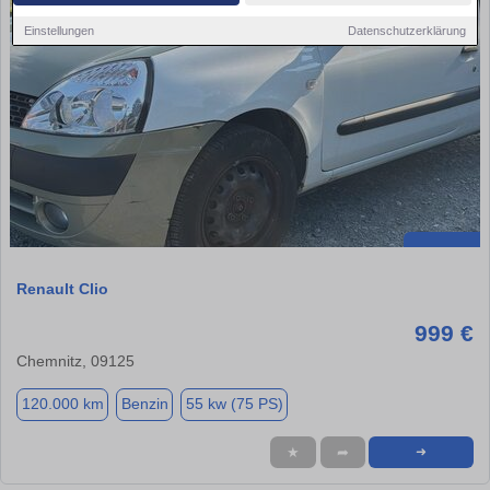
Einstellungen
Datenschutzerklärung
Renault Clio
999 €
Chemnitz, 09125
120.000 km
Benzin
55 kw (75 PS)
★
➦
➜