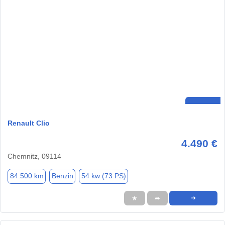
Renault Clio
4.490 €
Chemnitz, 09114
84.500 km
Benzin
54 kw (73 PS)
★
➦
➜