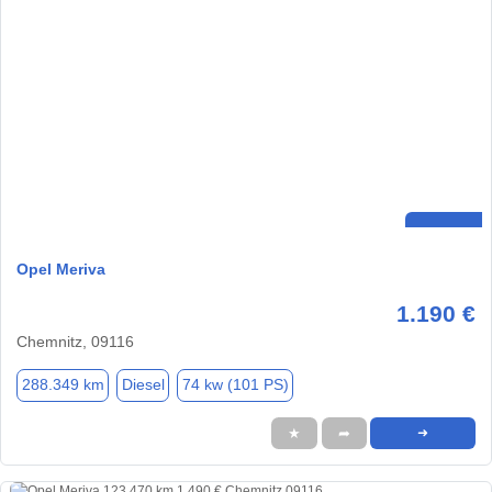
Opel Meriva
1.190 €
Chemnitz, 09116
288.349 km
Diesel
74 kw (101 PS)
★
➦
➜