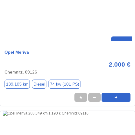
Opel Meriva
2.000 €
Chemnitz, 09126
139.105 km
Diesel
74 kw (101 PS)
★
➦
➜