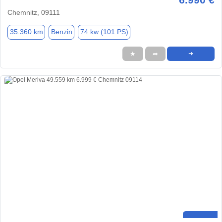
Chemnitz, 09111
35.360 km
Benzin
74 kw (101 PS)
★
➦
➜