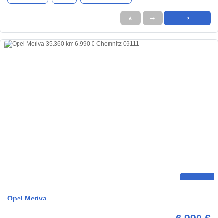
★
➦
➜
Opel Meriva
6.990 €