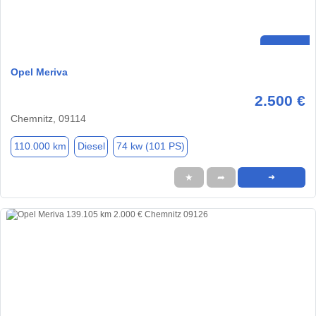
Opel Meriva
2.500 €
Chemnitz, 09114
110.000 km
Diesel
74 kw (101 PS)
★
➦
➜