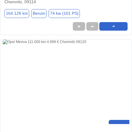
Chemnitz, 09114
164.126 km
Benzin
74 kw (101 PS)
★
➦
➜