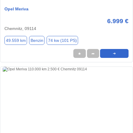
Opel Meriva
6.999 €
Chemnitz, 09114
49.559 km
Benzin
74 kw (101 PS)
★
➦
➜