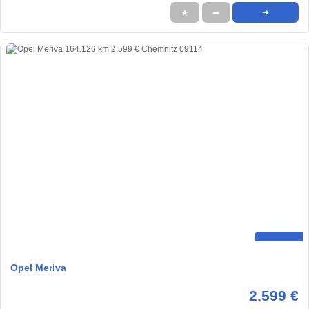
★
➦
➜
Opel Meriva
2.599 €