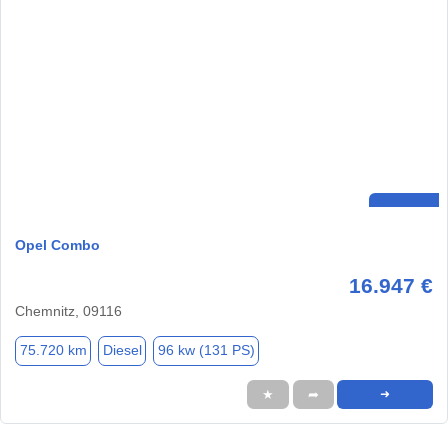
Opel Combo
16.947 €
Chemnitz, 09116
75.720 km
Diesel
96 kw (131 PS)
★
➦
➜