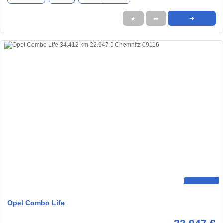
★
➦
➜
Opel Combo Life
22.947 €