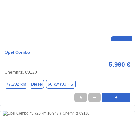
Opel Combo
5.990 €
Chemnitz, 09120
77.292 km
Diesel
66 kw (90 PS)
★
➦
➜