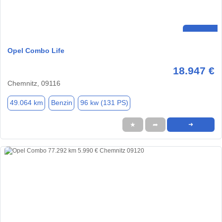
Opel Combo Life
18.947 €
Chemnitz, 09116
49.064 km
Benzin
96 kw (131 PS)
★
➦
➜