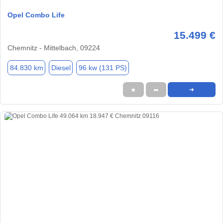
Opel Combo Life
15.499 €
Chemnitz - Mittelbach, 09224
84.830 km
Diesel
96 kw (131 PS)
★
➦
➜