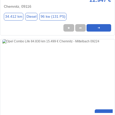
Chemnitz, 09116
34.412 km
Diesel
96 kw (131 PS)
★
➦
➜