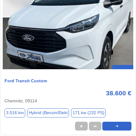
Ford Transit Custom
38.600 €
Chemnitz, 09114
3.516 km
Hybrid (Benzin/Elekt
171 kw (232 PS)
★
➦
➜