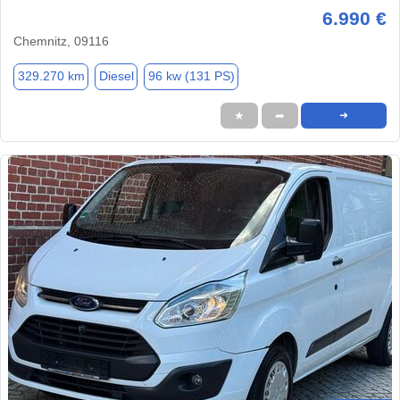
6.990 €
Chemnitz, 09116
329.270 km
Diesel
96 kw (131 PS)
★
➦
➜