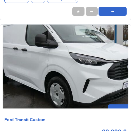
★
➦
➜
Ford Transit Custom