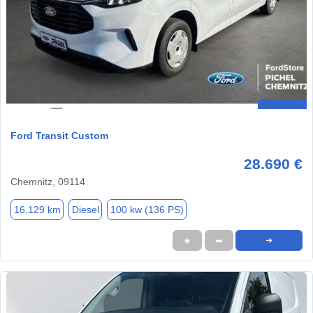
Ford Transit Custom
28.690 €
Chemnitz, 09114
16.129 km
Diesel
100 kw (136 PS)
★
➦
➜