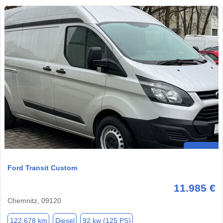
Ford Transit Custom
11.985 €
Chemnitz, 09120
122.678 km
Diesel
92 kw (125 PS)