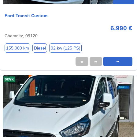
Ford Transit Custom
6.990 €
Chemnitz, 09120
155.000 km
Diesel
92 kw (125 PS)
★
➦
➜