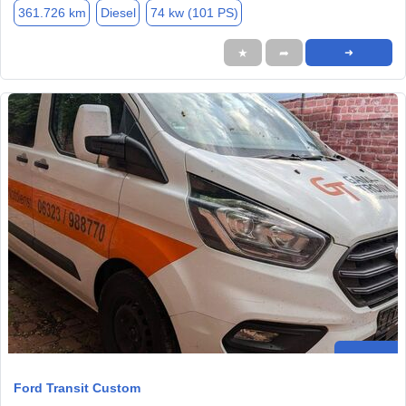
361.726 km
Diesel
74 kw (101 PS)
★
➦
➜
Ford Transit Custom