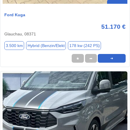
Ford Kuga
51.170 €
Glauchau, 08371
3.500 km
Hybrid (Benzin/Elekt
178 kw (242 PS)
★
➦
➜