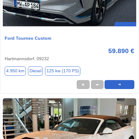
Ford Tourneo Custom
59.890 €
Hartmannsdorf, 09232
4.950 km
Diesel
125 kw (170 PS)
★
➦
➜