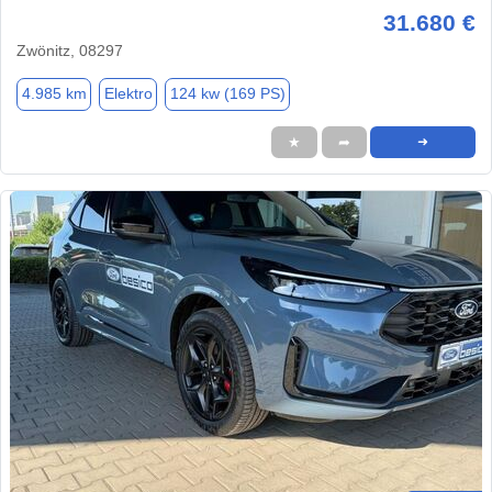
31.680 €
Zwönitz, 08297
4.985 km
Elektro
124 kw (169 PS)
★
➦
➜