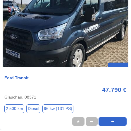
Ford Transit
47.790 €
Glauchau, 08371
2.500 km
Diesel
96 kw (131 PS)
★
➦
➜