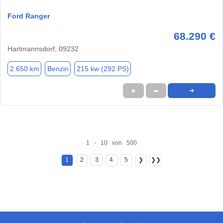
Ford Ranger
68.290 €
Hartmannsdorf, 09232
2.650 km
Benzin
215 kw (292 PS)
★
➦
➜
1 - 10 von 500
1
2
3
4
5
❯
❯❯