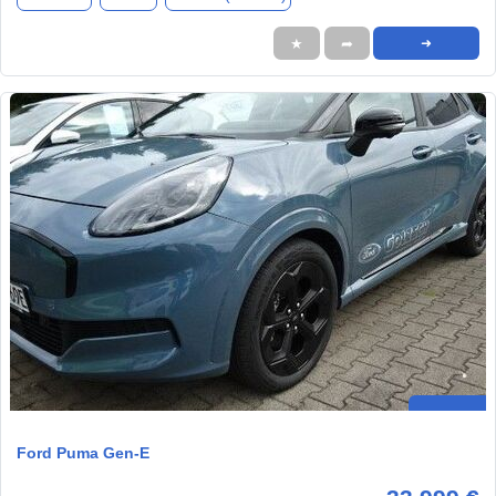
★
➦
➜
Ford Puma Gen-E