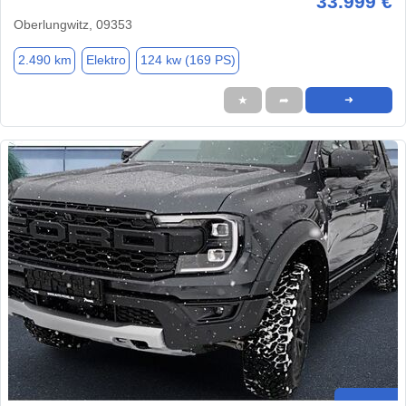
33.999 €
Oberlungwitz, 09353
2.490 km
Elektro
124 kw (169 PS)
★
➦
➜