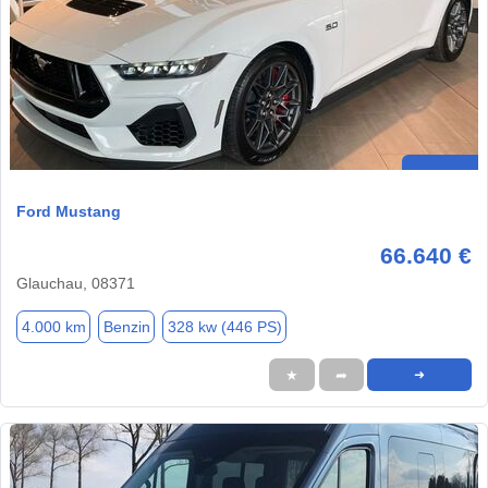
Ford Mustang
66.640 €
Glauchau, 08371
4.000 km
Benzin
328 kw (446 PS)
★
➦
➜