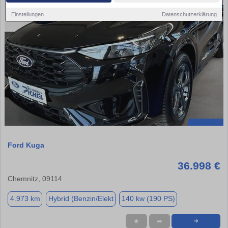
Einstellungen
Datenschutzerklärung
Ford Kuga
36.998 €
Chemnitz, 09114
4.973 km
Hybrid (Benzin/Elekt
140 kw (190 PS)
★
➦
➜