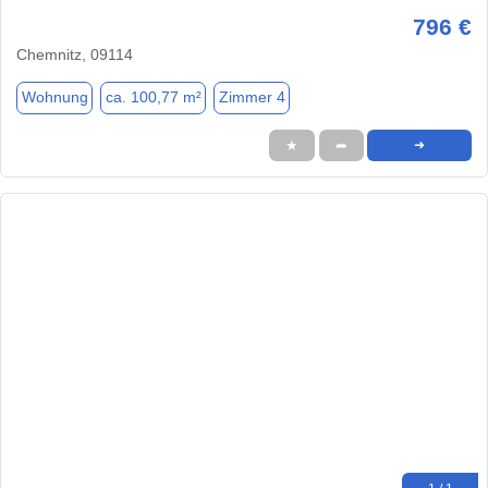
796 €
Chemnitz, 09114
Wohnung
ca. 100,77 m²
Zimmer 4
★
➦
➜