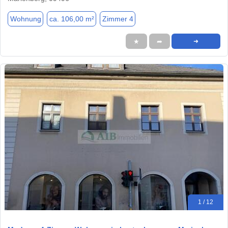
Wohnung
ca. 106,00 m²
Zimmer 4
★
➦
➜
1 / 12