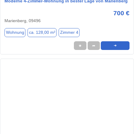
Moderne 4‑Zimmer‑Wohnung in bester Lage von Marienberg
700 €
Marienberg, 09496
Wohnung
ca. 128,00 m²
Zimmer 4
★
➦
➜