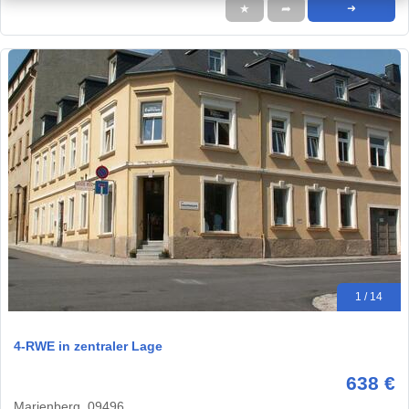
★
➦
➜
1 / 14
4-RWE in zentraler Lage
638 €
Marienberg, 09496