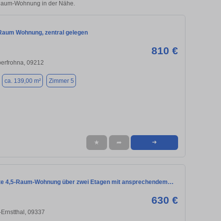
5-Raum-Wohnung in der Nähe.
 Raum Wohnung, zentral gelegen
810 €
erfrohna, 09212
ca. 139,00 m²
Zimmer 5
★
➦
➜
te 4,5-Raum-Wohnung über zwei Etagen mit ansprechendem…
630 €
Ernstthal, 09337