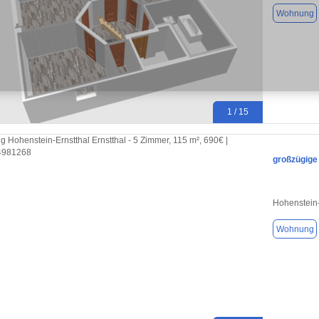
Wohnung
1 / 15
großzügige
Hohenstein-
Wohnung