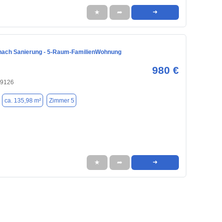
★
➦
➜
nach Sanierung - 5-Raum-FamilienWohnung
980 €
09126
ca. 135,98 m²
Zimmer 5
★
➦
➜