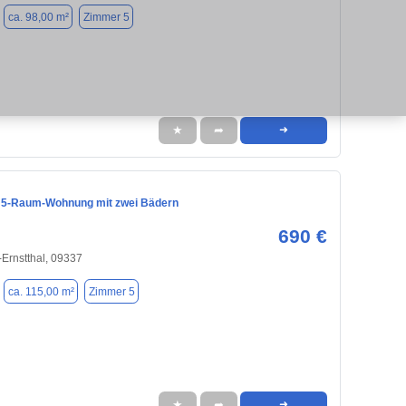
ca. 98,00 m²
Zimmer 5
★
➦
➜
 5-Raum-Wohnung mit zwei Bädern
690 €
Ernstthal, 09337
ca. 115,00 m²
Zimmer 5
★
➦
➜