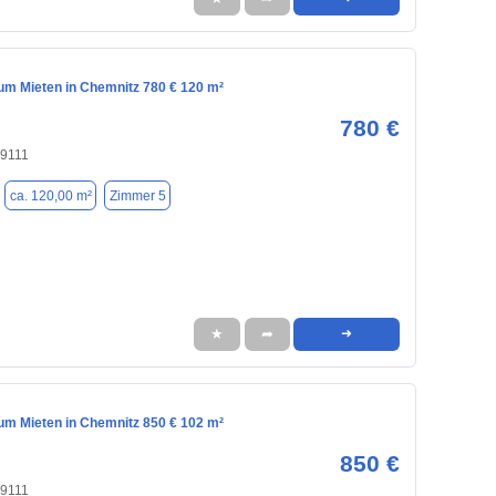
m Mieten in Chemnitz 780 € 120 m²
780 €
09111
ca. 120,00 m²
Zimmer 5
★
➦
➜
m Mieten in Chemnitz 850 € 102 m²
850 €
09111