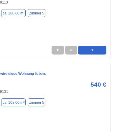
09113
ca. 280,00 m²
Zimmer 5
★
➦
➜
 wird diese Wohnung lieben.
540 €
09131
ca. 108,00 m²
Zimmer 5