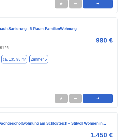
★
➦
➜
nach Sanierung - 5-Raum-FamilienWohnung
980 €
09126
ca. 135,98 m²
Zimmer 5
★
➦
➜
Dachgeschoßwohnung am Schloßteich – Stilvoll Wohnen in…
1.450 €