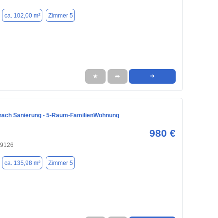
ca. 102,00 m²
Zimmer 5
★
➦
➜
nach Sanierung - 5-Raum-FamilienWohnung
980 €
09126
ca. 135,98 m²
Zimmer 5