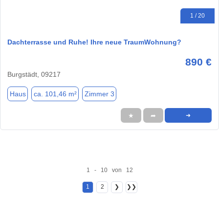
1 / 20
Dachterrasse und Ruhe! Ihre neue TraumWohnung?
890 €
Burgstädt, 09217
Haus
ca. 101,46 m²
Zimmer 3
★
➦
➜
1 - 10 von 12
1
2
❯
❯❯