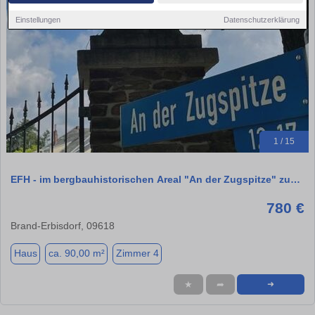
Einstellungen
Datenschutzerklärung
1 / 15
EFH - im bergbauhistorischen Areal "An der Zugspitze" zu…
780 €
Brand-Erbisdorf, 09618
Haus
ca. 90,00 m²
Zimmer 4
★
➦
➜