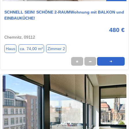
SCHNELL SEIN! SCHÖNE 2-RAUMWohnung mit BALKON und
EINBAUKÜCHE!
480 €
Chemnitz, 09112
Haus
ca. 74,00 m²
Zimmer 2
★
➦
➜