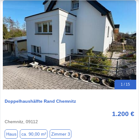
1 / 15
Doppelhaushälfte Rand Chemnitz
1.200 €
Chemnitz, 09112
Haus
ca. 90,00 m²
Zimmer 3