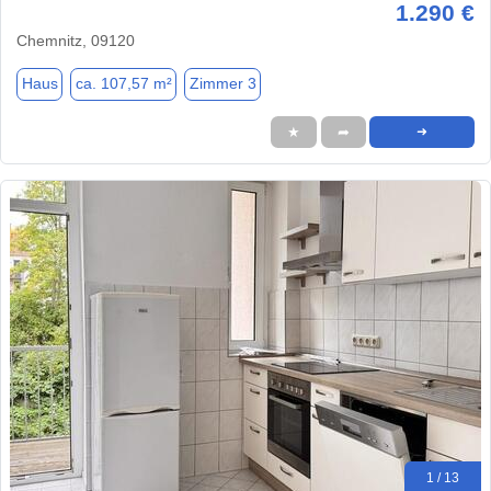
1.290 €
Chemnitz, 09120
Haus
ca. 107,57 m²
Zimmer 3
★
➦
➜
1 / 13