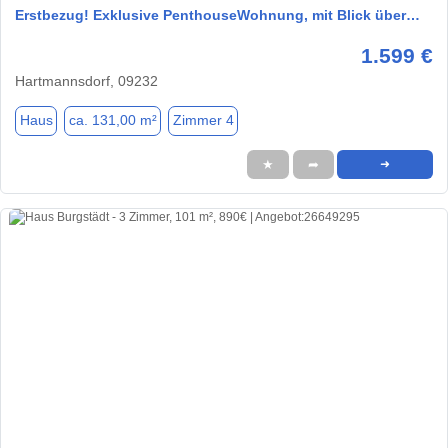
Erstbezug! Exklusive PenthouseWohnung, mit Blick über…
1.599 €
Hartmannsdorf, 09232
Haus
ca. 131,00 m²
Zimmer 4
★
➦
➜