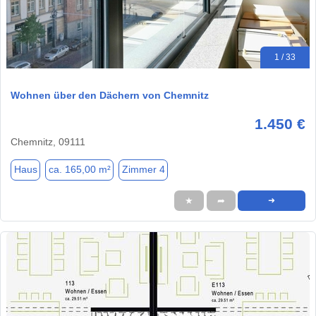
1 / 33
Wohnen über den Dächern von Chemnitz
1.450 €
Chemnitz, 09111
Haus
ca. 165,00 m²
Zimmer 4
★
➦
➜