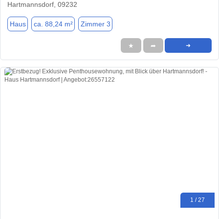
Hartmannsdorf, 09232
Haus
ca. 88,24 m²
Zimmer 3
★
➦
➜
1 / 27