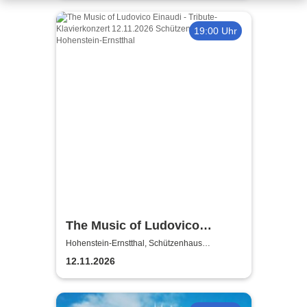
19:00 Uhr
The Music of Ludovico
Einaudi: Tribute-
Hohenstein-Ernstthal, Schützenhaus
Hohenstein-Ernstthal
Klavierkonzert - Ludovico
12.11.2026
Einaudi Tribute bei
Kerzenschein