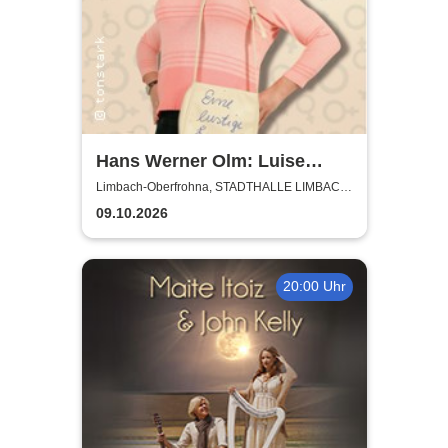
Hans Werner Olm: Luise
Koschinsky - Ein Pullover voll
Limbach-Oberfrohna, STADTHALLE LIMBACH-
OBERFROHNA
Frau
09.10.2026
20:00 Uhr