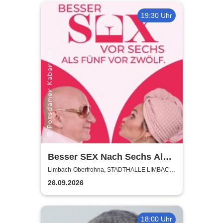
19:30 Uhr
Besser SEX Nach Sechs Als
Fünf Vor Zwölf - Stadthalle
Limbach-Oberfrohna, STADTHALLE LIMBACH-
OBERFROHNA
Limbach-Oberfrohna
26.09.2026
18:00 Uhr