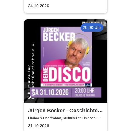
Oberfrohna
24.10.2026
20:00 Uhr
Jürgen Becker - Geschichte
in Scheiben – wie Musik
Limbach-Oberfrohna, Kulturkeller Limbach-
Oberfrohna
Politik macht
31.10.2026