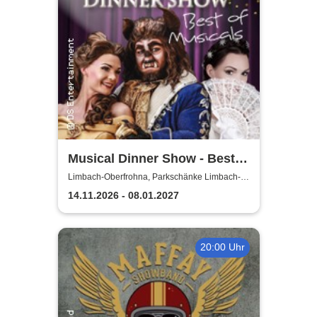
Musical Dinner Show - Best
of Musicals
Limbach-Oberfrohna, Parkschänke Limbach-
Oberfrohna
14.11.2026 - 08.01.2027
20:00 Uhr