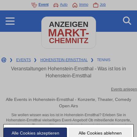
Event
Auto
Immo
Job
ANZEIGEN
MARKT-
CHEMNITZ
❯
EVENTS
❯
HOHENSTEIN-ERNSTTHAL
❯
TENNIS
Veranstaltungen Hohenstein-Ernstthal - Was ist los in
Hohenstein-Ernstthal
Events anlegen
Alle Events in Hohenstein-Ernstthal - Konzerte, Theater, Comedy
Open Airs
Sie wollen wissen was los ist in Hohenstein-Ernstthal? Erleben Sie in
Hohenstein-Ernstthal vielseitiges Event-Angebot! Ob mitreißende Konzerte,
inspirierende Theateraufführungen oder aufregende Veranstaltungen in
Hohenstein-Ernstthal – hier finden alles im Überblick und Tickets.
Alle Cookies akzeptieren
Alle Cookies ablehnen