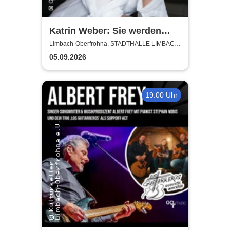
Katrin Weber: Sie werden
Lachen - Kabarettistische
Limbach-Oberfrohna, STADTHALLE LIMBACH-
OBERFROHNA
Lesung
05.09.2026
19:00 Uhr