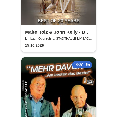
Maite Itoiz & John Kelly - Best
of 20 Years - Anniversary
Limbach-Oberfrohna, STADTHALLE LIMBACH-
OBERFROHNA
Tour 2026
15.10.2026
19:30 Uhr