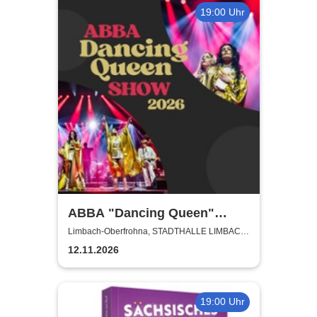
19:00 Uhr
ABBA "Dancing Queen"
Show 2026
Limbach-Oberfrohna, STADTHALLE LIMBACH-
OBERFROHNA
12.11.2026
19:00 Uhr