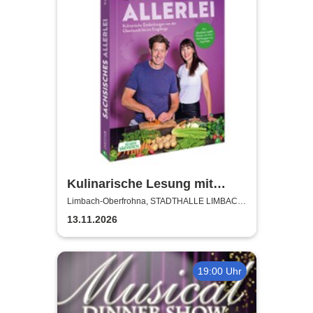
Kulinarische Lesung mit
Kristina vom Dorf und Jörg
Limbach-Oberfrohna, STADTHALLE LIMBACH-
OBERFROHNA
Färber
13.11.2026
19:00 Uhr