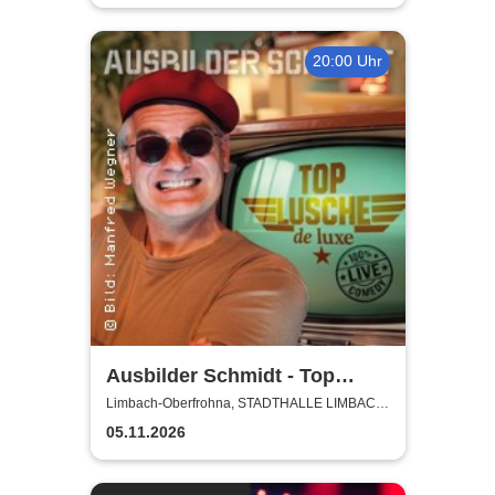
20:00 Uhr
Ausbilder Schmidt - Top
Lusche de Luxe
Limbach-Oberfrohna, STADTHALLE LIMBACH-
OBERFROHNA
05.11.2026