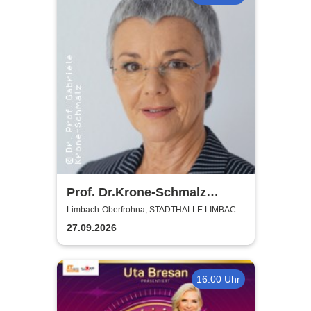
Prof. Dr.Krone-Schmalz
Russland - und der Westen -
Limbach-Oberfrohna, STADTHALLE LIMBACH-
OBERFROHNA
eine schwierige Beziehung
27.09.2026
16:00 Uhr