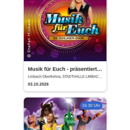
Musik für Euch - präsentiert
von Uta Bresan
Limbach-Oberfrohna, STADTHALLE LIMBACH-
OBERFROHNA
03.10.2026
16:30 Uhr