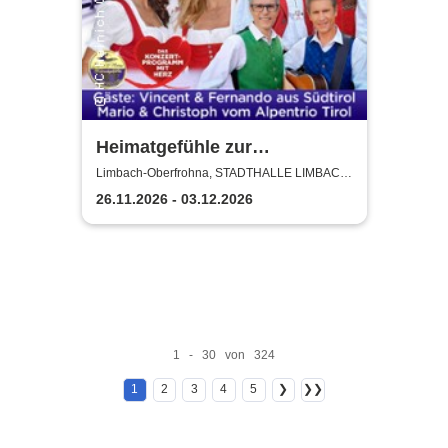
Heimatgefühle zur
Weihnachtszeit 2026 - Das
Limbach-Oberfrohna, STADTHALLE LIMBACH-
OBERFROHNA
Konzertprogramm mit Herz
26.11.2026 - 03.12.2026
1 - 30 von 324
1
2
3
4
5
❯
❯❯