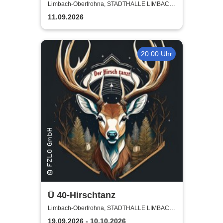
Rechtsberatung
Limbach-Oberfrohna, STADTHALLE LIMBACH-
OBERFROHNA
11.09.2026
20:00 Uhr
Ü 40-Hirschtanz
Limbach-Oberfrohna, STADTHALLE LIMBACH-
OBERFROHNA
19.09.2026 - 10.10.2026