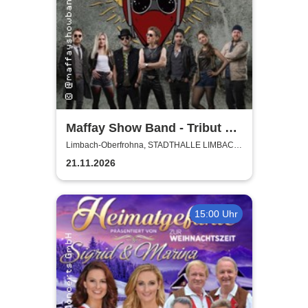
Maffay Show Band - Tribut an
Peter Maffay
Limbach-Oberfrohna, STADTHALLE LIMBACH-
OBERFROHNA
21.11.2026
15:00 Uhr