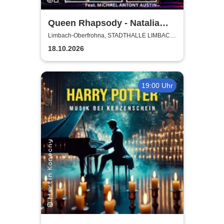
Queen Rhapsody - Natalia
Posnova und Michael Antony
Limbach-Oberfrohna, STADTHALLE LIMBACH-
OBERFROHNA
Austin - Cinematic Symphony
18.10.2026
19:00 Uhr