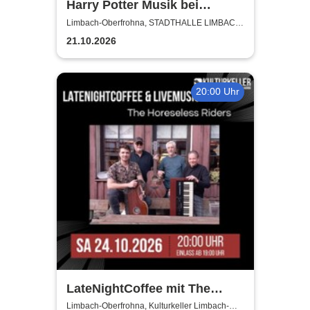
Harry Potter Musik bei
Kerzenschein
Limbach-Oberfrohna, STADTHALLE LIMBACH-
OBERFROHNA
21.10.2026
20:00 Uhr
LateNightCoffee mit The
Horseless Riders
Limbach-Oberfrohna, Kulturkeller Limbach-