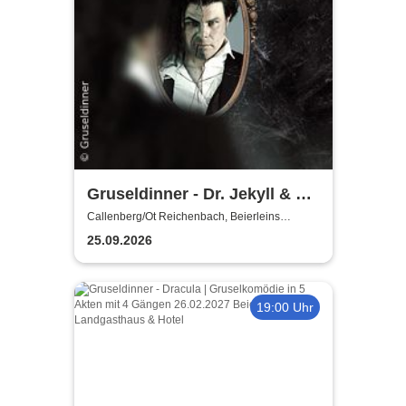
Gruseldinner - Dr. Jekyll & Mr.
Hyde
Callenberg/Ot Reichenbach, Beierleins
Landgasthaus & Hotel
25.09.2026
19:00 Uhr