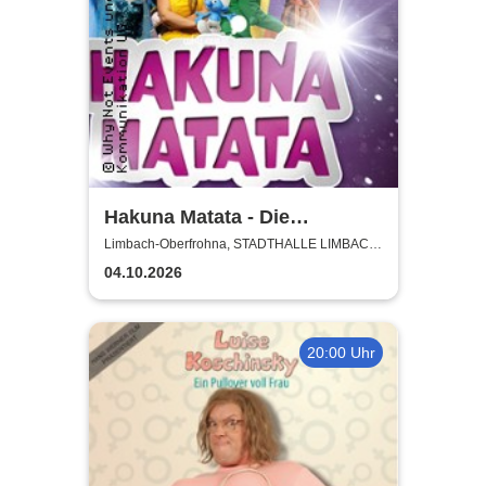
Hakuna Matata - Die
einzigartige große
Limbach-Oberfrohna, STADTHALLE LIMBACH-
OBERFROHNA
Kindermusical-Gala
04.10.2026
20:00 Uhr