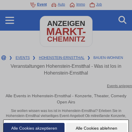
Event
Auto
Immo
Job
ANZEIGEN
MARKT-
CHEMNITZ
❯
EVENTS
❯
HOHENSTEIN-ERNSTTHAL
❯
BAUEN-WOHNEN
Veranstaltungen Hohenstein-Ernstthal - Was ist los in
Hohenstein-Ernstthal
Events anlegen
Alle Events in Hohenstein-Ernstthal - Konzerte, Theater, Comedy
Open Airs
Sie wollen wissen was los ist in Hohenstein-Ernstthal? Erleben Sie in
Hohenstein-Ernstthal vielseitiges Event-Angebot! Ob mitreißende Konzerte,
inspirierende Theateraufführungen oder aufregende Veranstaltungen in
Hohenstein-Ernstthal – hier finden alles im Überblick und Tickets.
Alle Cookies akzeptieren
Alle Cookies ablehnen