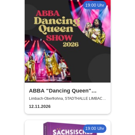
19:00 Uhr
ABBA "Dancing Queen"
Show 2026
Limbach-Oberfrohna, STADTHALLE LIMBACH-
OBERFROHNA
12.11.2026
19:00 Uhr