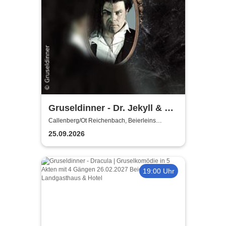
Gruseldinner - Dr. Jekyll & Mr.
Hyde
Callenberg/Ot Reichenbach, Beierleins
Landgasthaus & Hotel
25.09.2026
19:00 Uhr