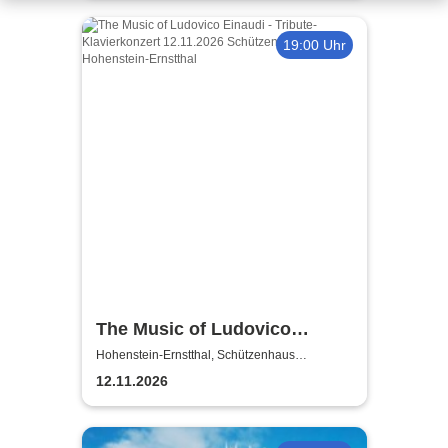
19:00 Uhr
The Music of Ludovico
Einaudi: Tribute-
Hohenstein-Ernstthal, Schützenhaus
Hohenstein-Ernstthal
Klavierkonzert - Ludovico
12.11.2026
Einaudi Tribute bei
Kerzenschein