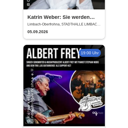
Katrin Weber: Sie werden
Lachen - Kabarettistische
Limbach-Oberfrohna, STADTHALLE LIMBACH-
OBERFROHNA
Lesung
05.09.2026
19:00 Uhr