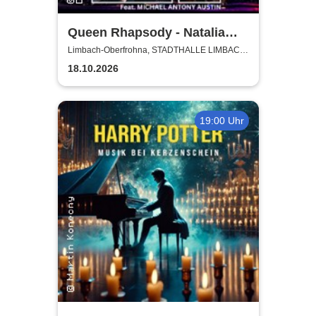
Queen Rhapsody - Natalia
Posnova und Michael Antony
Limbach-Oberfrohna, STADTHALLE LIMBACH-
OBERFROHNA
Austin - Cinematic Symphony
18.10.2026
19:00 Uhr