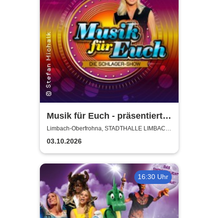
Musik für Euch - präsentiert
von Uta Bresan
Limbach-Oberfrohna, STADTHALLE LIMBACH-
OBERFROHNA
03.10.2026
16:30 Uhr