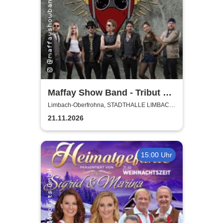
Maffay Show Band - Tribut an
Peter Maffay
Limbach-Oberfrohna, STADTHALLE LIMBACH-
OBERFROHNA
21.11.2026
15:00 Uhr