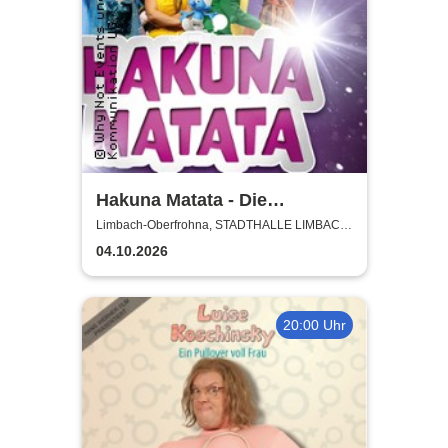
Hakuna Matata - Die
einzigartige große
Limbach-Oberfrohna, STADTHALLE LIMBACH-
OBERFROHNA
Kindermusical-Gala
04.10.2026
20:00 Uhr