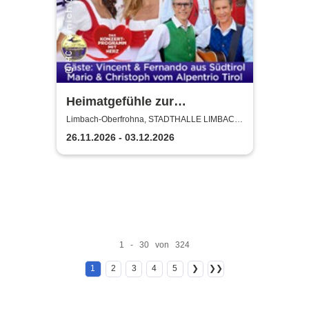
Heimatgefühle zur
Weihnachtszeit 2026 - Das
Limbach-Oberfrohna, STADTHALLE LIMBACH-
OBERFROHNA
Konzertprogramm mit Herz
26.11.2026 - 03.12.2026
1 - 30 von 324
1
2
3
4
5
❯
❯❯