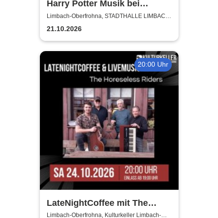
Harry Potter Musik bei
Kerzenschein
Limbach-Oberfrohna, STADTHALLE LIMBACH-
OBERFROHNA
21.10.2026
20:00 Uhr
LateNightCoffee mit The
Horseless Riders
Limbach-Oberfrohna, Kulturkeller Limbach-