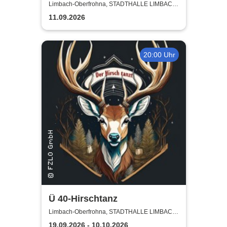
Rechtsberatung
Limbach-Oberfrohna, STADTHALLE LIMBACH-
OBERFROHNA
11.09.2026
20:00 Uhr
Ü 40-Hirschtanz
Limbach-Oberfrohna, STADTHALLE LIMBACH-
OBERFROHNA
19.09.2026 - 10.10.2026