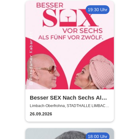
19:30 Uhr
Besser SEX Nach Sechs Als
Fünf Vor Zwölf - Stadthalle
Limbach-Oberfrohna, STADTHALLE LIMBACH-
OBERFROHNA
Limbach-Oberfrohna
26.09.2026
18:00 Uhr