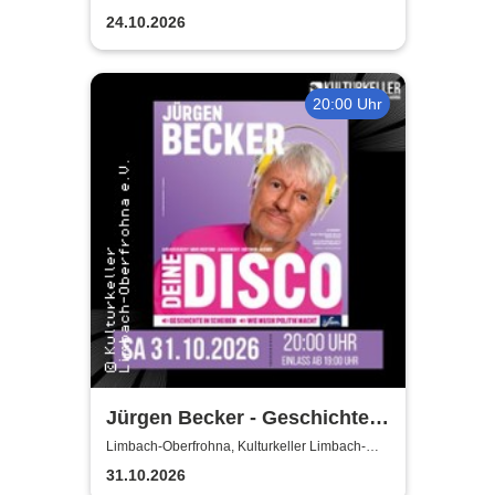
Oberfrohna
24.10.2026
20:00 Uhr
Jürgen Becker - Geschichte
in Scheiben – wie Musik
Limbach-Oberfrohna, Kulturkeller Limbach-
Oberfrohna
Politik macht
31.10.2026