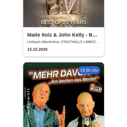
Maite Itoiz & John Kelly - Best
of 20 Years - Anniversary
Limbach-Oberfrohna, STADTHALLE LIMBACH-
OBERFROHNA
Tour 2026
15.10.2026
19:30 Uhr