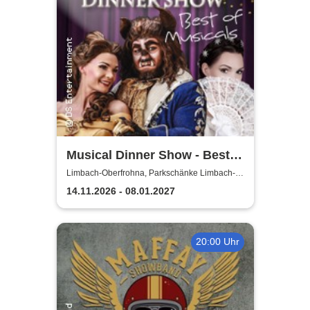
Musical Dinner Show - Best
of Musicals
Limbach-Oberfrohna, Parkschänke Limbach-
Oberfrohna
14.11.2026 - 08.01.2027
20:00 Uhr