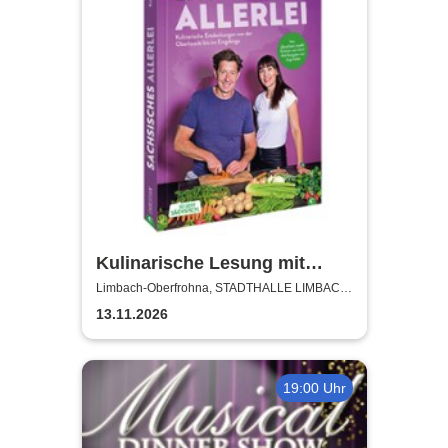
Kulinarische Lesung mit
Kristina vom Dorf und Jörg
Limbach-Oberfrohna, STADTHALLE LIMBACH-
OBERFROHNA
Färber
13.11.2026
19:00 Uhr