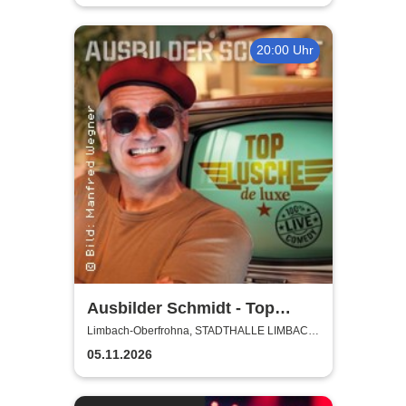
20:00 Uhr
Ausbilder Schmidt - Top
Lusche de Luxe
Limbach-Oberfrohna, STADTHALLE LIMBACH-
OBERFROHNA
05.11.2026