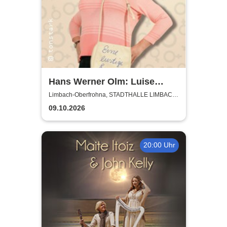
Hans Werner Olm: Luise
Koschinsky - Ein Pullover voll
Limbach-Oberfrohna, STADTHALLE LIMBACH-
OBERFROHNA
Frau
09.10.2026
20:00 Uhr