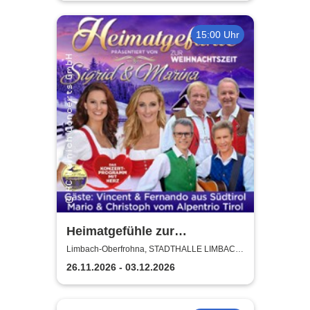
15:00 Uhr
Heimatgefühle zur
Weihnachtszeit 2026 - Das
Limbach-Oberfrohna, STADTHALLE LIMBACH-
OBERFROHNA
Konzertprogramm mit Herz
26.11.2026 - 03.12.2026