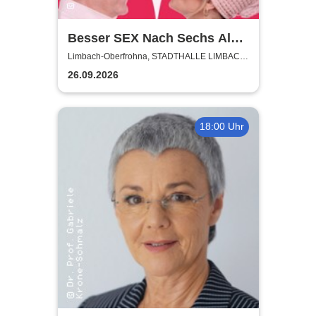
Besser SEX Nach Sechs Als
Fünf Vor Zwölf - Stadthalle
Limbach-Oberfrohna, STADTHALLE LIMBACH-
OBERFROHNA
Limbach-Oberfrohna
26.09.2026
18:00 Uhr