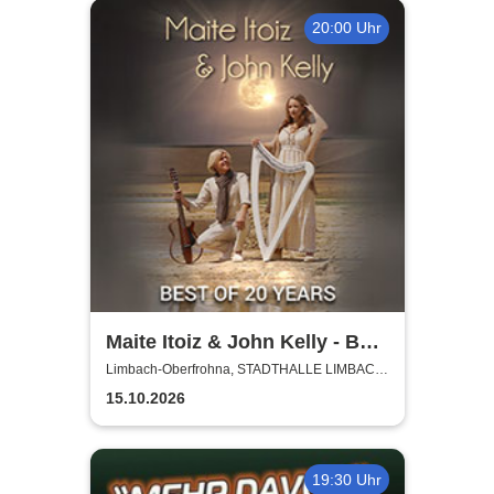
20:00 Uhr
Maite Itoiz & John Kelly - Best
of 20 Years - Anniversary
Limbach-Oberfrohna, STADTHALLE LIMBACH-
OBERFROHNA
Tour 2026
15.10.2026
19:30 Uhr