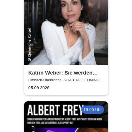
Katrin Weber: Sie werden
Lachen - Kabarettistische
Limbach-Oberfrohna, STADTHALLE LIMBACH-
OBERFROHNA
Lesung
05.09.2026
19:00 Uhr