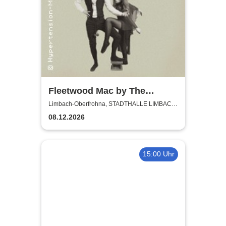
Fleetwood Mac by The
Cosmic Carnival - The
Limbach-Oberfrohna, STADTHALLE LIMBACH-
OBERFROHNA
Incredible Story
08.12.2026
15:00 Uhr