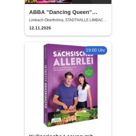
ABBA "Dancing Queen"
Show 2026
Limbach-Oberfrohna, STADTHALLE LIMBACH-
OBERFROHNA
12.11.2026
19:00 Uhr