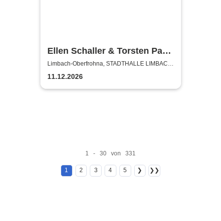
Ellen Schaller & Torsten Pahl
- Heute Hü und morgen Hott
Limbach-Oberfrohna, STADTHALLE LIMBACH-
OBERFROHNA
11.12.2026
1 - 30 von 331
1
2
3
4
5
❯
❯❯