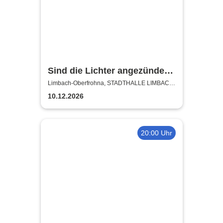
Sind die Lichter angezündet
mit Ronny Weiland
Limbach-Oberfrohna, STADTHALLE LIMBACH-
OBERFROHNA
10.12.2026
20:00 Uhr