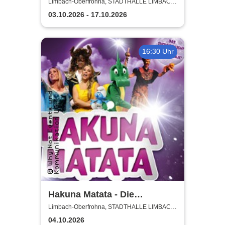
von Uta Bresan
Limbach-Oberfrohna, STADTHALLE LIMBACH-
OBERFROHNA
03.10.2026 - 17.10.2026
16:30 Uhr
Hakuna Matata - Die
einzigartige große
Limbach-Oberfrohna, STADTHALLE LIMBACH-
OBERFROHNA
Kindermusical-Gala
04.10.2026