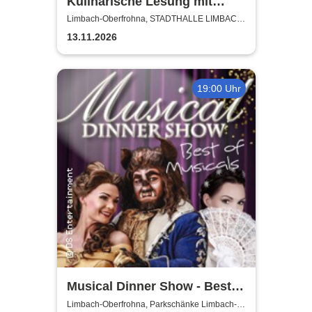
Kulinarische Lesung mit
Kristina vom Dorf und Jörg
Limbach-Oberfrohna, STADTHALLE LIMBACH-
OBERFROHNA
Färber
13.11.2026
19:00 Uhr
Musical Dinner Show - Best
of Musicals
Limbach-Oberfrohna, Parkschänke Limbach-