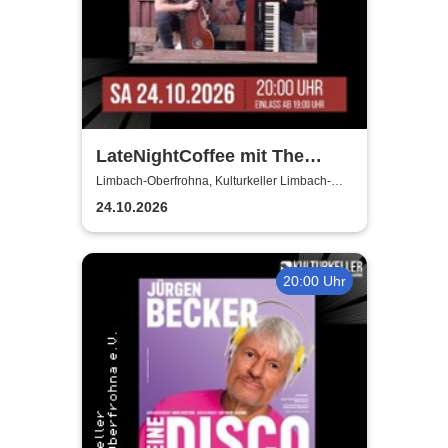
LateNightCoffee mit The
Horseless Riders
Limbach-Oberfrohna, Kulturkeller Limbach-
Oberfrohna
24.10.2026
20:00 Uhr