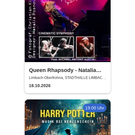
Queen Rhapsody - Natalia
Posnova und Michael Antony
Limbach-Oberfrohna, STADTHALLE LIMBACH-
OBERFROHNA
Austin - Cinematic Symphony
18.10.2026
19:00 Uhr