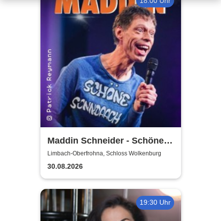
18:00 Uhr
Maddin Schneider - Schöne
Sonndaach
Limbach-Oberfrohna, Schloss Wolkenburg
30.08.2026
19:30 Uhr