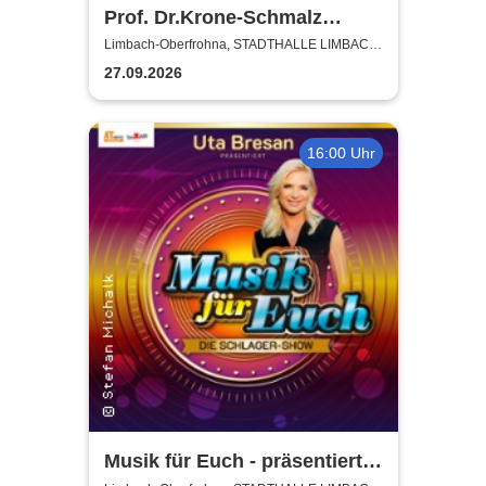
Prof. Dr.Krone-Schmalz
Russland - und der Westen -
Limbach-Oberfrohna, STADTHALLE LIMBACH-
OBERFROHNA
eine schwierige Beziehung
27.09.2026
16:00 Uhr
Musik für Euch - präsentiert