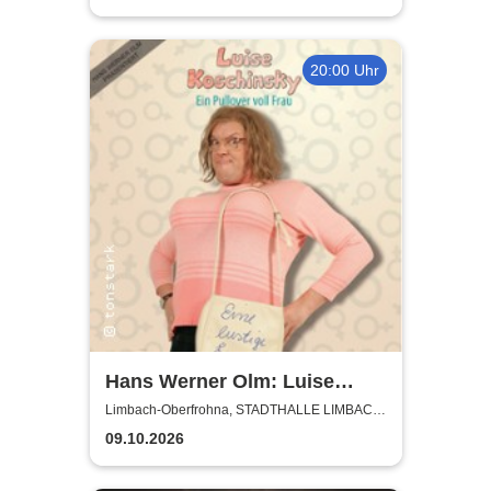
20:00 Uhr
Hans Werner Olm: Luise
Koschinsky - Ein Pullover voll
Limbach-Oberfrohna, STADTHALLE LIMBACH-
OBERFROHNA
Frau
09.10.2026