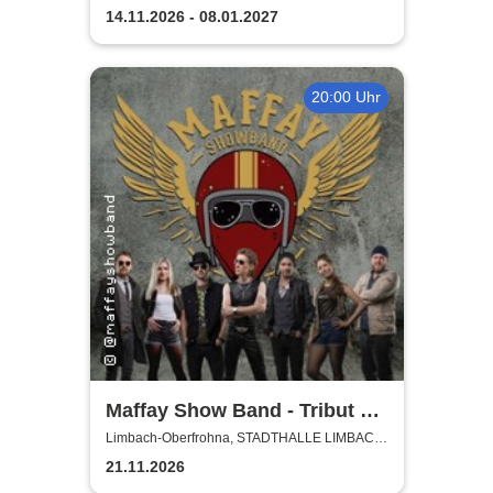
Oberfrohna
14.11.2026 - 08.01.2027
20:00 Uhr
Maffay Show Band - Tribut an
Peter Maffay
Limbach-Oberfrohna, STADTHALLE LIMBACH-
OBERFROHNA
21.11.2026