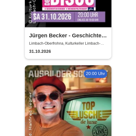
Jürgen Becker - Geschichte
in Scheiben – wie Musik
Limbach-Oberfrohna, Kulturkeller Limbach-
Oberfrohna
Politik macht
31.10.2026
20:00 Uhr