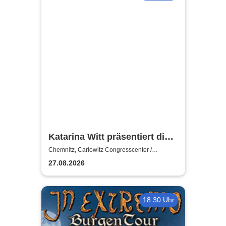
Katarina Witt präsentiert die
PARIETÉ
Chemnitz, Carlowitz Congresscenter /
Carlowitz-Saal
27.08.2026
18:30 Uhr