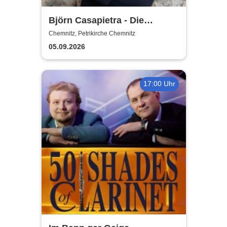
Björn Casapietra - Die
schönsten Himmelslieder 2.0
Chemnitz, Petrikirche Chemnitz
05.09.2026
17:00 Uhr