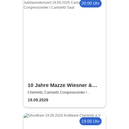
20:00 Uhr
10 Jahre Mazze Wiesner &
Band - Das Jubiläumskonzert
Chemnitz, Carlowitz Congresscenter /
Carlowitz-Saal
19.09.2026
19:00 Uhr