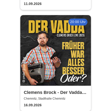
11.09.2026
20:00 Uhr
Clemens Brock - Der Vadda -
Früher war alles besser,
Chemnitz, Stadthalle Chemnitz
oder?
16.09.2026