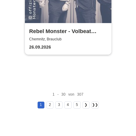
Rebel Monster - Volbeat
Tribute
Chemnitz, Brauclub
26.09.2026
1 - 30 von 307
1
2
3
4
5
❯
❯❯