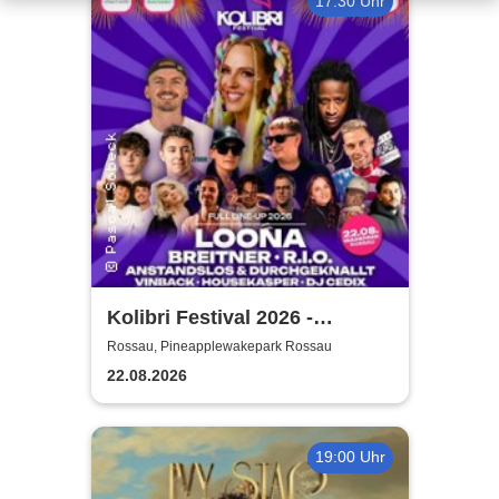
17:30 Uhr
Kolibri Festival 2026 -
Sachsens Party-Festival
Rossau, Pineapplewakepark Rossau
22.08.2026
19:00 Uhr