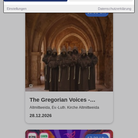
Einstellungen
Datenschutzerklärung
19:00 Uhr
The Gregorian Voices -
Gregorianik zur
Altmittweida, Ev.-Luth. Kirche Altmittweida
Weihnachtszeit
28.12.2026