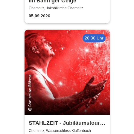
Im Bann ger Geige
Chemnitz, Jakobikirche Chemnitz
05.09.2026
20:30 Uhr
STAHLZEIT - Jubiläumstour
20 Plus
Chemnitz, Wasserschloss Klaffenbach