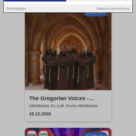
Einstellungen
Datenschutzerklärung
19:00 Uhr
The Gregorian Voices -
Gregorianik zur
Altmittweida, Ev.-Luth. Kirche Altmittweida
Weihnachtszeit
28.12.2026