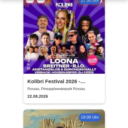
17:30 Uhr
Kolibri Festival 2026 -
Sachsens Party-Festival
Rossau, Pineapplewakepark Rossau
22.08.2026
19:00 Uhr