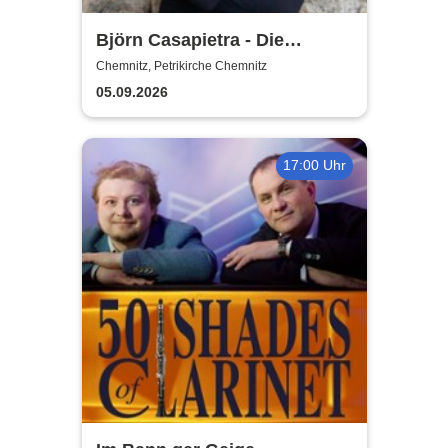
Björn Casapietra - Die
schönsten Himmelslieder 2.0
Chemnitz, Petrikirche Chemnitz
05.09.2026
17:00 Uhr