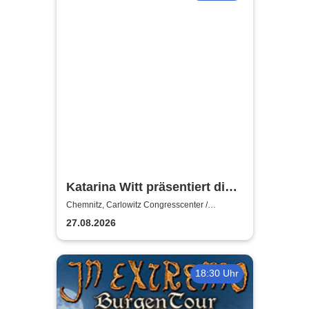
Katarina Witt präsentiert die
PARIETÉ
Chemnitz, Carlowitz Congresscenter /
Carlowitz-Saal
27.08.2026
18:30 Uhr