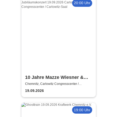
20:00 Uhr
10 Jahre Mazze Wiesner &
Band - Das Jubiläumskonzert
Chemnitz, Carlowitz Congresscenter /
Carlowitz-Saal
19.09.2026
19:00 Uhr