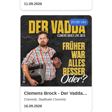
11.09.2026
20:00 Uhr
Clemens Brock - Der Vadda -
Früher war alles besser,
Chemnitz, Stadthalle Chemnitz
oder?
16.09.2026