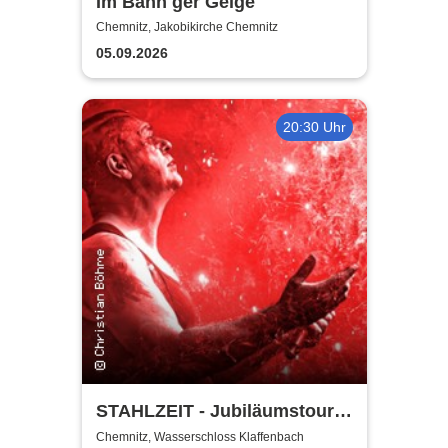
Im Bann ger Geige
Chemnitz, Jakobikirche Chemnitz
05.09.2026
20:30 Uhr
STAHLZEIT - Jubiläumstour
20 Plus
Chemnitz, Wasserschloss Klaffenbach