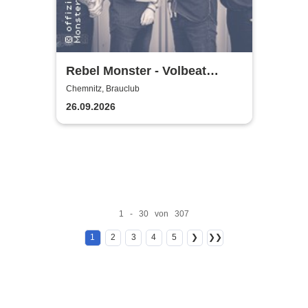
Rebel Monster - Volbeat
Tribute
Chemnitz, Brauclub
26.09.2026
1 - 30 von 307
1
2
3
4
5
❯
❯❯