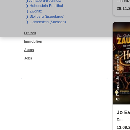
❯ Annaberg-Buchholz
Lössnitz
❯ Hohenstein-Ernstthal
28.11.
❯ Zwönitz
❯ Stollberg (Erzgebirge)
❯ Lichtenstein (Sachsen)
Freizeit
Immobilien
Autos
Jobs
Jo Ev
Mitm
Tannenb
Zauberth
vertr
13.09.