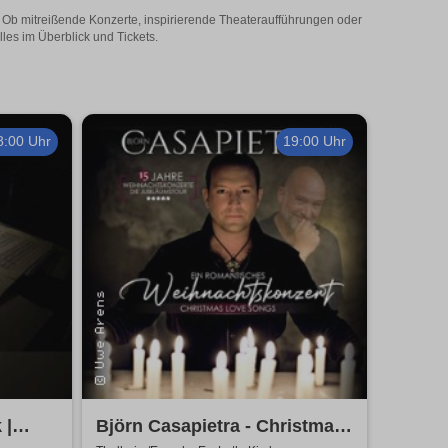
t! Ob mitreißende Konzerte, inspirierende Theateraufführungen oder
lles im Überblick und Tickets.
8:00 Uhr
19:00 Uhr
 |
Björn Casapietra - Christmas