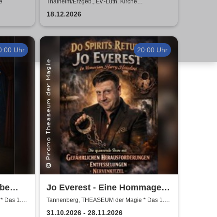
Greiz-
Love Songs
e
Thalheim/Erzgeb., Ev.-Luth. Kirche
Thalheim/Erzgeb.
18.12.2026
0:00 Uhr
20:00 Uhr
ebe
Jo Everest - Eine Hommage
an Houdini
* Das 1.
Tannenberg, THEASEUM der Magie * Das 1.
Zaubertheater im Erzgebirge
31.10.2026 - 28.11.2026