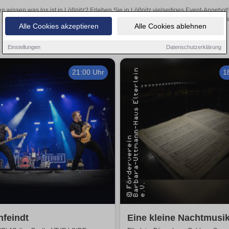
en wissen was los ist in Lößnitz? Erleben Sie in Lößnitz vielseitiges Event-Angebo
aufregende Veranstaltungen in Lößnitz – hier finden a
Alle Cookies akzeptieren
Alle Cookies ablehnen
Einstellungen
Datenschutzerklärung
21:00 Uhr
1
nfeindt
Eine kleine Nachtmusik