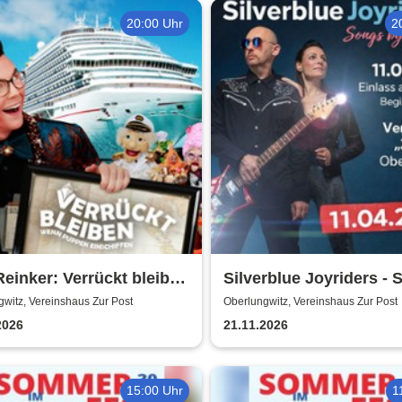
20:00 Uhr
2
einker: Verrückt bleiben
Silverblue Joyriders -
n Puppen einschiffen
by Roxette
witz, Vereinshaus Zur Post
Oberlungwitz, Vereinshaus Zur Post
2026
21.11.2026
15:00 Uhr
1