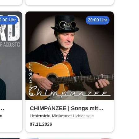
0:00 Uhr
20:00 Uhr
CHIMPANZEE | Songs mit
doppeltem Boden |
in
Lichtenstein, Minikosmos Lichtenstein
Zwischentöne ausverkauft
07.11.2026