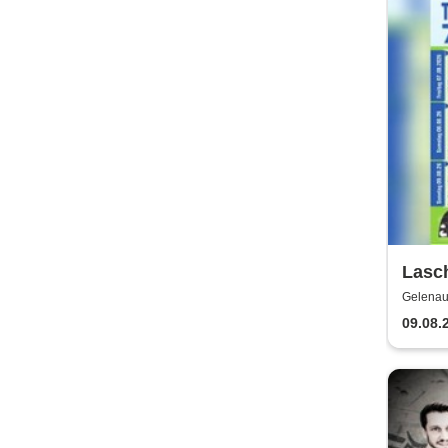
Lasch
Festw
Gelenau
Marionet
Mario
09.08.