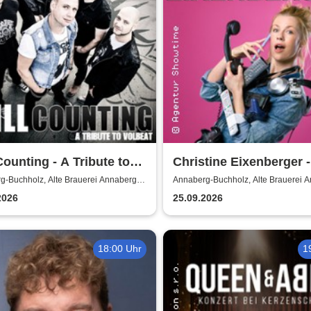
 Counting - A Tribute to
Christine Eixenberger -
at
Kontrolle
g-Buchholz, Alte Brauerei Annaberg-
Annaberg-Buchholz, Alte Brauerei 
z
Buchholz
2026
25.09.2026
18:00 Uhr
1