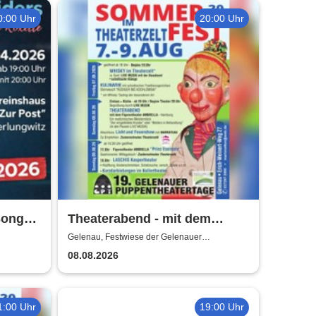
0:00 Uhr
20:00 Uhr
 Songs
Theaterabend - mit dem
Figurentheater Ambrella aus
Gelenau, Festwiese der Gelenauer
Marionettenspiele
Hamburg
08.08.2026
1:00 Uhr
19:00 Uhr