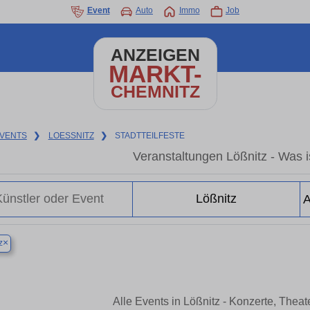
Event
Auto
Immo
Job
ANZEIGEN
MARKT-
CHEMNITZ
VENTS
❯
LOESSNITZ
❯
STADTTEILFESTE
Veranstaltungen Lößnitz - Was is
×
z
Alle Events in Lößnitz - Konzerte, Thea