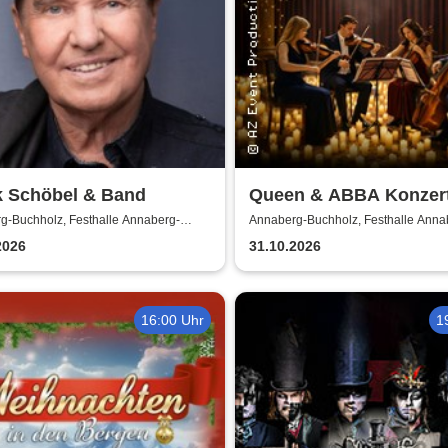
k Schöbel & Band
Queen & ABBA Konzert
Kerzenschein
g-Buchholz, Festhalle Annaberg-
Annaberg-Buchholz, Festhalle Anna
z
Buchholz
2026
31.10.2026
16:00 Uhr
1