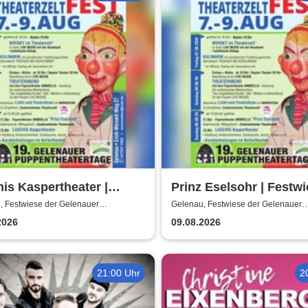
is Kaspertheater |
Prinz Eselsohr | Festw
iese der Gelenauer
der Gelenauer
, Festwiese der Gelenauer
Gelenau, Festwiese der Gelenauer
tenspiele
Marionettenspiele
nettenspiele
Marionettenspiele
2026
09.08.2026
21:00 Uhr
2