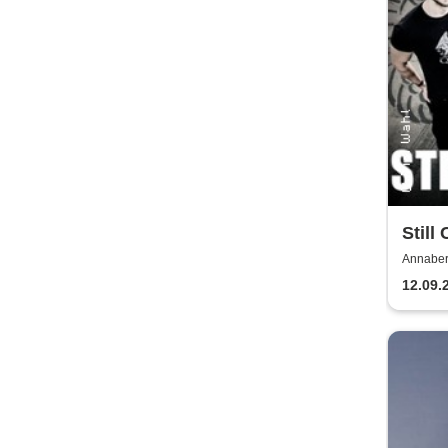
Still
Volbe
Annaber
Buchhol
12.09.