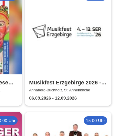
iese
Musikfest Erzgebirge 2026 -
KlangWelten
Annaberg-Buchholz, St. Annenkirche
06.09.2026 - 12.09.2026
0:00 Uhr
15:00 Uhr