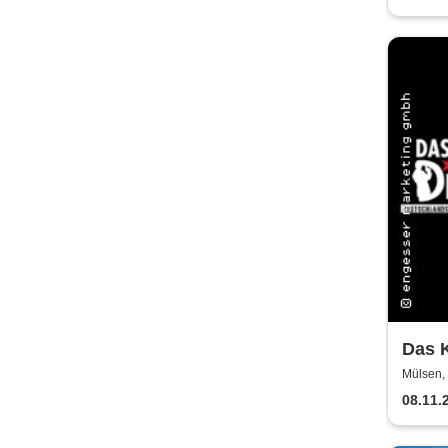
Das K
auf d
Mülsen,
08.11.