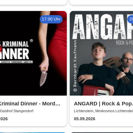
Träume & Magie
17:00 Uhr
2
riminal Dinner - Mord
ANGARD | Rock & Pop
er Firmenfeier
Acoutic
 Gasthof Stangendorf
Lichtenstein, Minikosmos Lichtenste
2026
05.09.2026