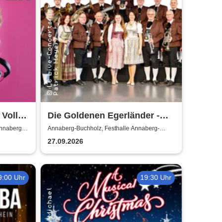
 Volle
Die Goldenen Egerländer -
Melodien aus dem Egerland
Annaberg-
Annaberg-Buchholz, Festhalle Annaberg-
Buchholz
27.09.2026
9:00 Uhr
19:30 Uhr