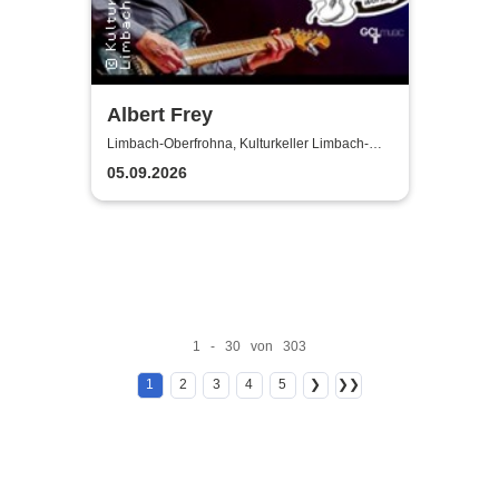
Albert Frey
Limbach-Oberfrohna, Kulturkeller Limbach-
Oberfrohna
05.09.2026
1 - 30 von 303
1
2
3
4
5
❯
❯❯