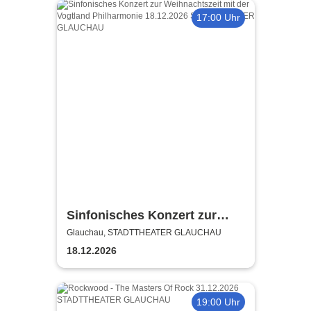
17:00 Uhr
Sinfonisches Konzert zur
Weihnachtszeit mit der
Glauchau, STADTTHEATER GLAUCHAU
Vogtland Philharmonie
18.12.2026
19:00 Uhr