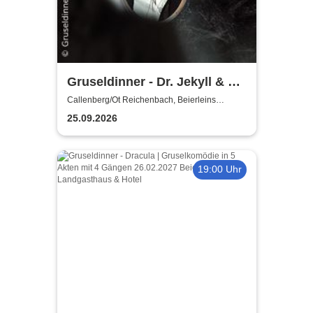
Gruseldinner - Dr. Jekyll & Mr.
Hyde
Callenberg/Ot Reichenbach, Beierleins
Landgasthaus & Hotel
25.09.2026
19:00 Uhr