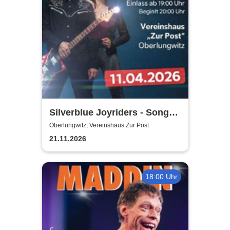
Silverblue Joyriders - Songs
by Roxette
Oberlungwitz, Vereinshaus Zur Post
21.11.2026
18:00 Uhr