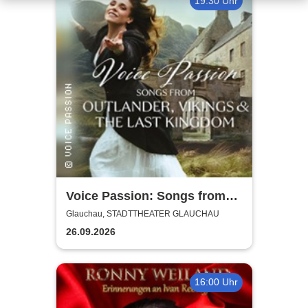
19:30 Uhr
Voice Passion: Songs from
Outlander, Vikings & The Last
Glauchau, STADTTHEATER GLAUCHAU
Kingdom
26.09.2026
16:00 Uhr