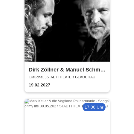
Dirk Zöllner & Manuel Schmid
- Die schönsten Balladen aus
Glauchau, STADTTHEATER GLAUCHAU
dem Land vor unserer Zeit
19.02.2027
17:00 Uhr