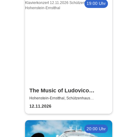
19:00 Uhr
The Music of Ludovico
Einaudi: Tribute-
Hohenstein-Ernstthal, Schützenhaus
Hohenstein-Ernstthal
Klavierkonzert - Ludovico
12.11.2026
Einaudi Tribute bei
Kerzenschein
20:00 Uhr