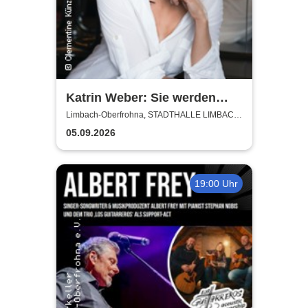
Katrin Weber: Sie werden
Lachen - Kabarettistische
Limbach-Oberfrohna, STADTHALLE LIMBACH-
OBERFROHNA
Lesung
05.09.2026
19:00 Uhr