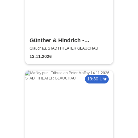
Günther & Hindrich -
SIMPLYunkloar
Glauchau, STADTTHEATER GLAUCHAU
13.11.2026
19:30 Uhr