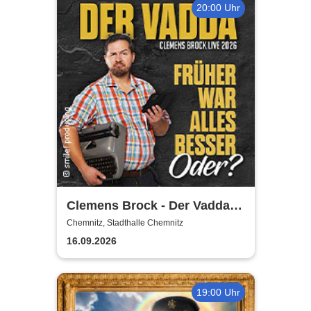
20:00 Uhr
Clemens Brock - Der Vadda -
Früher war alles besser,
Chemnitz, Stadthalle Chemnitz
oder?
16.09.2026
19:00 Uhr