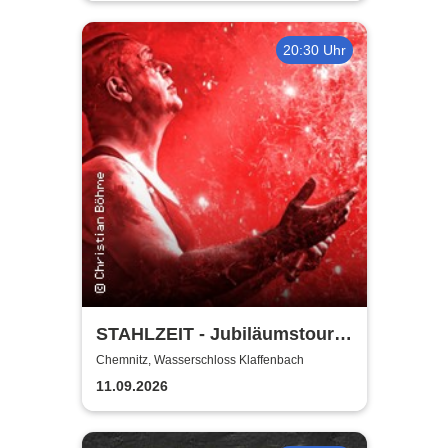
20:30 Uhr
STAHLZEIT - Jubiläumstour
20 Plus
Chemnitz, Wasserschloss Klaffenbach
11.09.2026