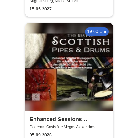
Kaufmann - Till Eulenspiegels
Augustusburg, Kirche St. Petri
Streiche
15.05.2027
19:00 Uhr
Enhanced Sessions
Unplugged
Oederan, Gaststätte Megas Alexandros
05.09.2026