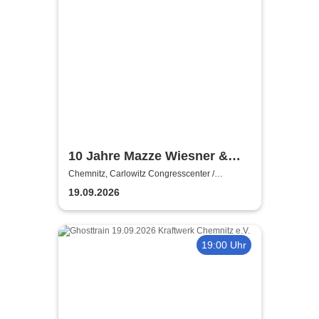
10 Jahre Mazze Wiesner &
Band - Das Jubiläumskonzert
Chemnitz, Carlowitz Congresscenter /
Carlowitz-Saal
19.09.2026
19:00 Uhr