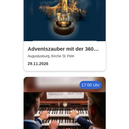
Adventszauber mit der 360
Grad Klangwelt |
Augustusburg, Kirche St. Petri
Weihnachtskonzert mit der
29.11.2026
360-Grad-Orgel
17:00 Uhr