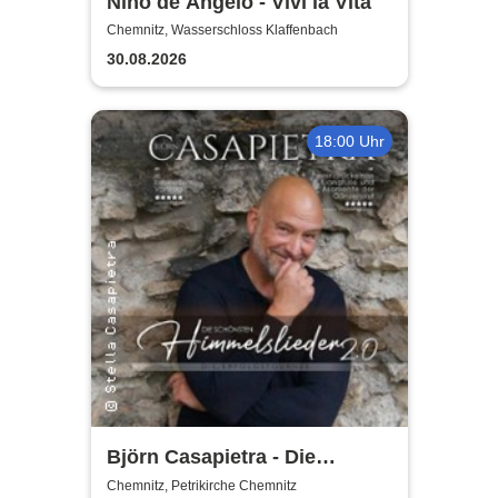
Nino de Angelo - Vivi la Vita
Chemnitz, Wasserschloss Klaffenbach
30.08.2026
18:00 Uhr
Björn Casapietra - Die
schönsten Himmelslieder 2.0
Chemnitz, Petrikirche Chemnitz