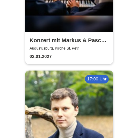
Konzert mit Markus & Pascal
Kaufmann - Aus der Neuen
Augustusburg, Kirche St. Petri
Welt
02.01.2027
17:00 Uhr