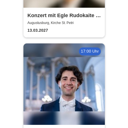
Konzert mit Egle Rudokaite /
Balys VaitkusWalde
Augustusburg, Kirche St. Petri
13.03.2027
17:00 Uhr