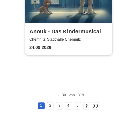
Anouk - Das Kindermusical
Chemnitz, Stadthalle Chemnitz
24.09.2026
1 - 30 von 319
1
2
3
4
5
❯
❯❯