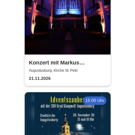
Konzert mit Markus
Kaufmann - Bilder einer
Augustusburg, Kirche St. Petri
Ausstellung
21.11.2026
15:00 Uhr