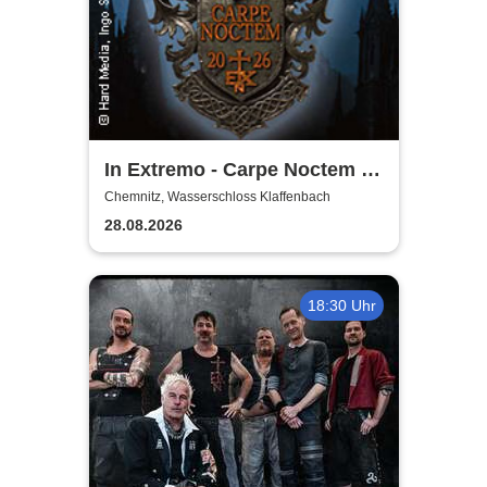
In Extremo - Carpe Noctem -
Burgentour 2026
Chemnitz, Wasserschloss Klaffenbach
28.08.2026
18:30 Uhr