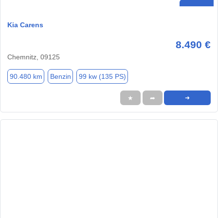
Kia Carens
8.490 €
Chemnitz, 09125
90.480 km
Benzin
99 kw (135 PS)
★
➦
➜