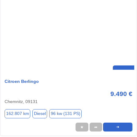
Citroen Berlingo
9.490 €
Chemnitz, 09131
162.807 km
Diesel
96 kw (131 PS)
★
➦
➜