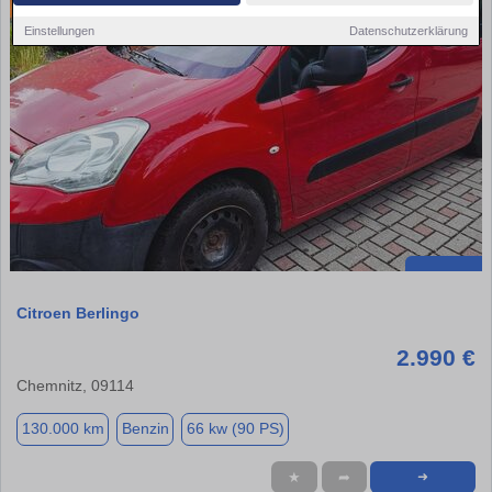
Einstellungen
Datenschutzerklärung
Citroen Berlingo
2.990 €
Chemnitz, 09114
130.000 km
Benzin
66 kw (90 PS)
★
➦
➜