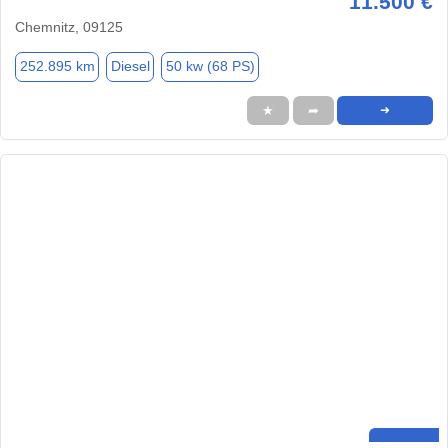
11.500 €
Chemnitz, 09125
252.895 km
Diesel
50 kw (68 PS)
★
➦
➜