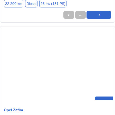
22.200 km
Diesel
96 kw (131 PS)
★
➦
➜
Opel Zafira