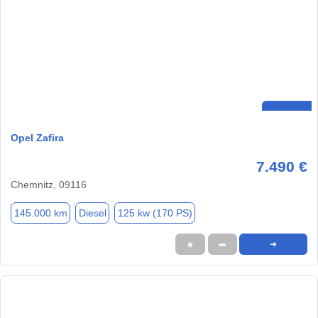
Opel Zafira
7.490 €
Chemnitz, 09116
145.000 km
Diesel
125 kw (170 PS)
★
➦
➜