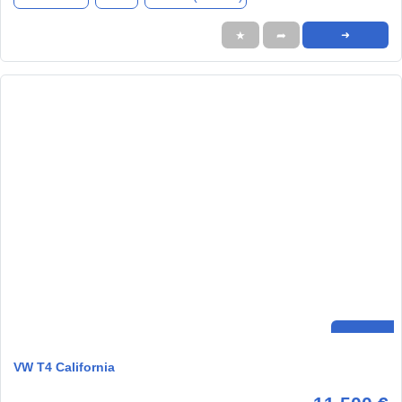
★
➦
➜
VW T4 California