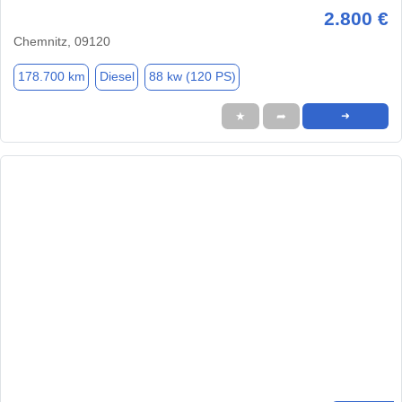
2.800 €
Chemnitz, 09120
178.700 km
Diesel
88 kw (120 PS)
★
➦
➜