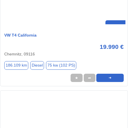
VW T4 California
19.990 €
Chemnitz, 09116
186.109 km
Diesel
75 kw (102 PS)
★
➦
➜