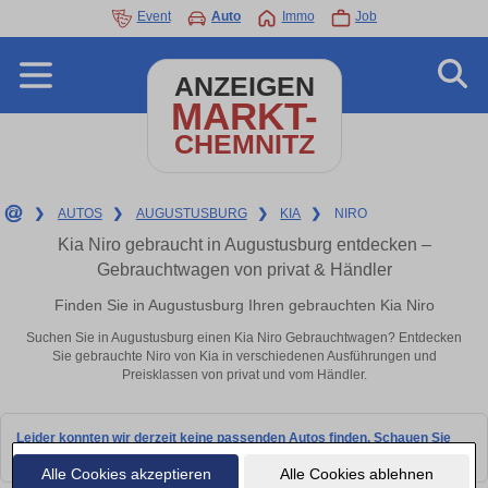
Event
Auto
Immo
Job
ANZEIGEN
MARKT-
CHEMNITZ
❯
AUTOS
❯
AUGUSTUSBURG
❯
KIA
❯
NIRO
Kia Niro gebraucht in Augustusburg entdecken –
Gebrauchtwagen von privat & Händler
Finden Sie in Augustusburg Ihren gebrauchten Kia Niro
Suchen Sie in Augustusburg einen Kia Niro Gebrauchtwagen? Entdecken
Sie gebrauchte Niro von Kia in verschiedenen Ausführungen und
Preisklassen von privat und vom Händler.
Leider konnten wir derzeit keine passenden Autos finden. Schauen Sie
bald wieder vorbei!
Alle Cookies akzeptieren
Alle Cookies ablehnen