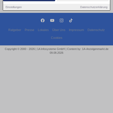
Einstellungen
Datenschutzerklärung
Ratgeber
Presse
Lokales
Über Uns
Impressum
Datenschutz
Cookies
Copyright © 2000 - 2026 | 1A Infosysteme GmbH | Content by: 1A-Anzeigenmarkt.de
09.08.2026