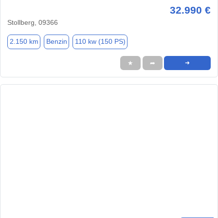
32.990 €
Stollberg, 09366
2.150 km
Benzin
110 kw (150 PS)
★
➦
➜