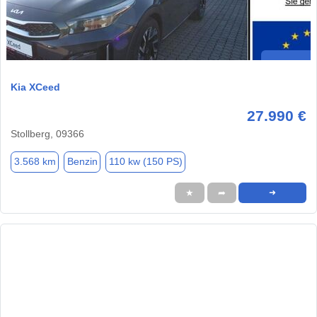
Kia XCeed
27.990 €
Stollberg, 09366
3.568 km
Benzin
110 kw (150 PS)
★
➦
➜