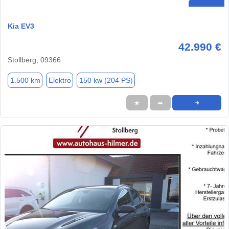
Kia EV3
42.990 €
Stollberg, 09366
1.500 km
Elektro
150 kw (204 PS)
★
➦
➜