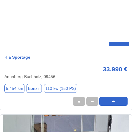
Kia Sportage
33.990 €
Annaberg-Buchholz, 09456
5.454 km
Benzin
110 kw (150 PS)
★
➦
➜