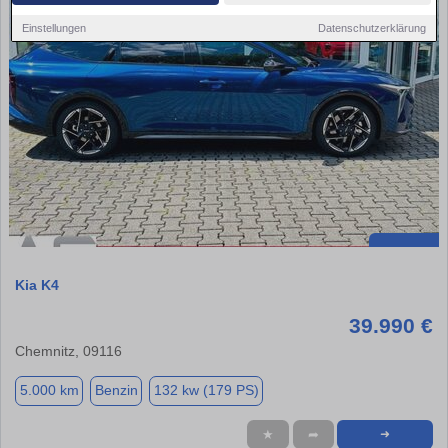
Einstellungen
Datenschutzerklärung
Kia K4
39.990 €
Chemnitz, 09116
5.000 km
Benzin
132 kw (179 PS)
★
➦
➜