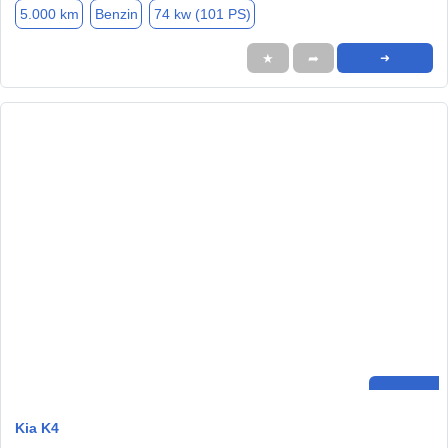
5.000 km
Benzin
74 kw (101 PS)
★
➦
➜
Kia K4