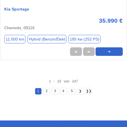
Kia Sportage
35.990 €
Chemnitz, 09116
11.500 km
Hybrid (Benzin/Elekt
185 kw (252 PS)
★
➦
➜
1 - 10 von 247
1
2
3
4
5
❯
❯❯