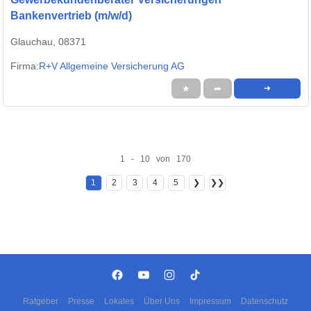
Bankenvertrieb (m/w/d)
Glauchau, 08371
Firma:
R+V Allgemeine Versicherung AG
★
➦
➜
1 - 10 von 170
1
2
3
4
5
❯
❯❯
Ratgeber
Presse
Lokales
Über Uns
Impressum
Datenschutz