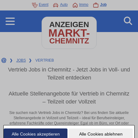
Event
Auto
Immo
Job
ANZEIGEN
MARKT-
CHEMNITZ
❯
JOBS
❯
VERTRIEB
Vertrieb Jobs in Chemnitz - Jetzt Jobs in Voll- und
Teilzeit entdecken
Aktuelle Stellenangebote für Vertrieb in Chemnitz
– Teilzeit oder Vollzeit
Sie suchen nach Vertrieb Jobs in Chemnitz? Bei uns finden Sie aktuelle
Stellenangebote in Vollzeit und Teilzeit – ideal für Berufseinsteiger,
erfahrene Fachkräfte oder Quereinsteiger. Egal ob im Büro, vor Ort oder
remote: Entdecken Sie jetzt neue Chancen in Ihrer Region und
Alle Cookies akzeptieren
Alle Cookies ablehnen
bewerben Sie sich direkt auf passende Vertrieb-Stellen in Chemnitz!