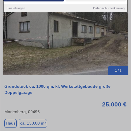
Einstellungen
Datenschutzerklärung
1 / 1
Grundstück ca. 1000 qm. kl. Werkstattgebäude große
Doppelgarage
25.000 €
Marienberg, 09496
Haus
ca. 130,00 m²