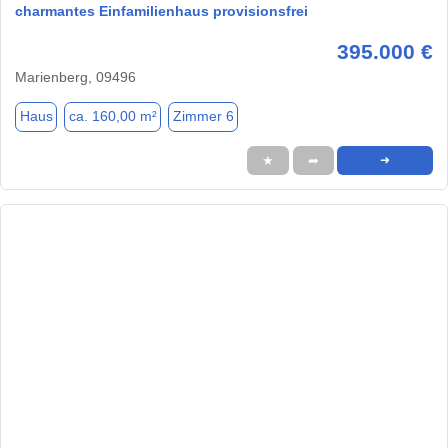
charmantes Einfamilienhaus provisionsfrei
395.000 €
Marienberg, 09496
Haus
ca. 160,00 m²
Zimmer 6
★
➦
➜