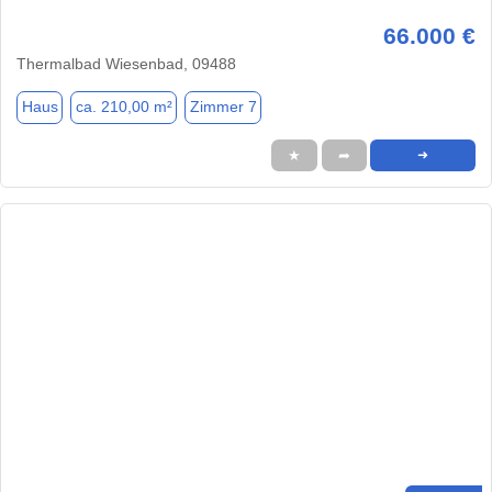
66.000 €
Thermalbad Wiesenbad, 09488
Haus
ca. 210,00 m²
Zimmer 7
★
➦
➜