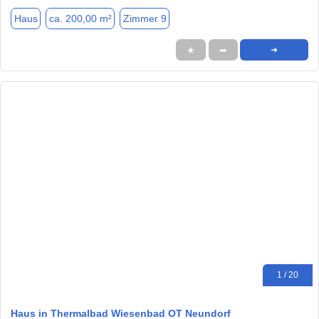
Haus
ca. 200,00 m²
Zimmer 9
★
➦
➜
1 / 20
Haus in Thermalbad Wiesenbad OT Neundorf