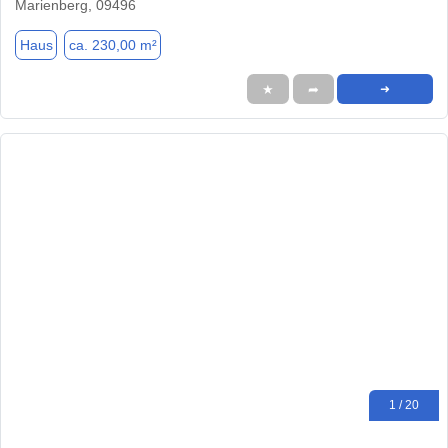
Marienberg, 09496
Haus
ca. 230,00 m²
★
➦
➜
1 / 20