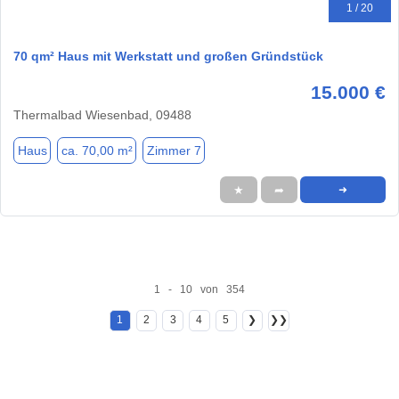
1 / 20
70 qm² Haus mit Werkstatt und großen Gründstück
15.000 €
Thermalbad Wiesenbad, 09488
Haus
ca. 70,00 m²
Zimmer 7
★
➦
➜
1 - 10 von 354
1
2
3
4
5
❯
❯❯