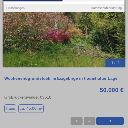
Einstellungen
Datenschutzerklärung
1 / 11
Wochenendgrundstück im Erzgebirge in traumhafter Lage
50.000 €
Großrückerswalde, 09518
Haus
ca. 45,00 m²
★
➦
➜